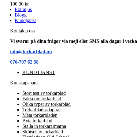
100,00 kr
Extraljus
Blogg
Kundtjänst
Kontakta oss
Vi svarar på dina frågor via mejl eller SMS alla dagar i vec
info@torkarblad.nu
076-797 62 58
KUNDTJÄNST
Kunskapsbank
Stort test av torkarblad
Fakta om torkarblad
Olika typer av torkarblad
Torkarbladsadaptrar
Mäta torkarbladen
Byta torkarblad
Ställa in torkararmarna
Skötsel av torkarblad