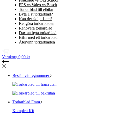
Flatblade vs Old School
PPS vs Valeo vs Bosch
Torkarblad till elbilar
Byta 1 st torkarblad?
Kan det skilja 1 cm?
Rengöra torkarbladen
Renovera torkarblad
Dax att byta torkarblad
Bilar med ett torkarblad
Återvinn torkarbladen
Varukorg
0,00 kr
Beställ via regnummer
Torkarblad Fram
Komplett Kit