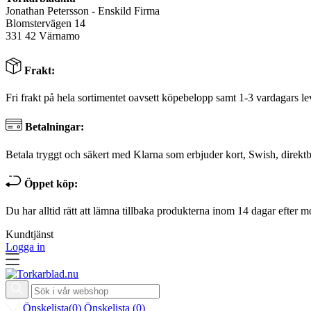
Jonathan Petersson - Enskild Firma
Blomstervägen 14
331 42 Värnamo
Frakt:
Fri frakt på hela sortimentet oavsett köpebelopp samt 1-3 vardagars le
Betalningar:
Betala tryggt och säkert med Klarna som erbjuder kort, Swish, direktb
Öppet köp:
Du har alltid rätt att lämna tillbaka produkterna inom 14 dagar efter m
Kundtjänst
Logga in
Önskelista
(
0
)
Önskelista
(
0
)