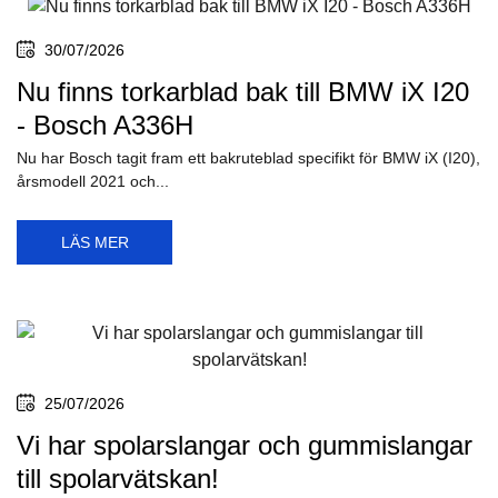
30/07/2026
Nu finns torkarblad bak till BMW iX I20
- Bosch A336H
Nu har Bosch tagit fram ett bakruteblad specifikt för BMW iX (I20),
årsmodell 2021 och...
LÄS MER
25/07/2026
Vi har spolarslangar och gummislangar
till spolarvätskan!