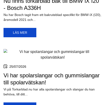
Nu finns torkarblad bak till BMW iX I20
- Bosch A336H
Nu har Bosch tagit fram ett bakruteblad specifikt för BMW iX (I20),
årsmodell 2021 och...
LÄS MER
25/07/2026
Vi har spolarslangar och gummislangar
till spolarvätskan!
Vi på Torkarblad.nu har alla spolarslangar och slangar du kan
behöva, till ditt...