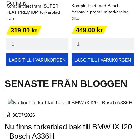
Komplett set med Bosch
Komplett set fram, SUPER
Aerotwin premium torkarblad
FLAT PREMIUM torkarblad
till...
från...
Pris
Pris
449,00 kr
319,00 kr
LÄGG TILL I VARUKORGEN
LÄGG TILL I VARUKORGEN
SENASTE FRÅN BLOGGEN
30/07/2026
Nu finns torkarblad bak till BMW iX I20
- Bosch A336H