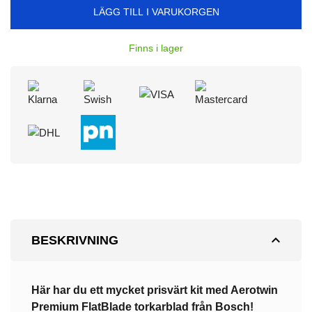
LÄGG TILL I VARUKORGEN
Finns i lager
expand_less
BESKRIVNING
Här har du ett mycket prisvärt kit med Aerotwin
Premium
FlatBlade torkarblad från Bosch!