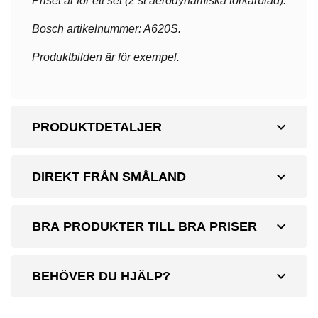
Priset är för ett set (2 st aerodynamiska torkarblad).
Bosch artikelnummer: A620S.
Produktbilden är för exempel.
expand_more
PRODUKTDETALJER
expand_more
DIREKT FRÅN SMÅLAND
expand_more
BRA PRODUKTER TILL BRA PRISER
expand_more
BEHÖVER DU HJÄLP?