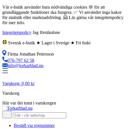
Vår e-butik använder bara nödvändiga cookies 🍪 för att
grundläggande funktioner ska fungera. ✅ Vi använder inga kakor
för statistik eller marknadsföring. 🤗 Läs gärna vår integritetspolicy
för mer info.
Integritetspolicy
Jag förstår
done
Svensk e-butik ★ Lager i Sverige ★ Fri frakt
Firma Jonathan Petersson
076-797 62 58
info@torkarblad.nu
Varukorg:
0,00 kr
Varukorg
Här var det tomt i varukorgen
Beställ via regnummer