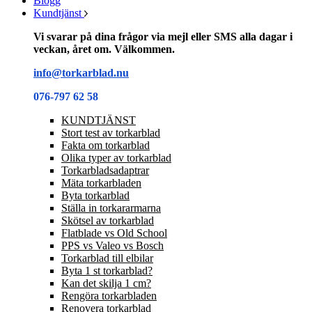
Blogg
Kundtjänst
Vi svarar på dina frågor via mejl eller SMS alla dagar i
veckan, året om. Välkommen.
info@torkarblad.nu
076-797 62 58
KUNDTJÄNST
Stort test av torkarblad
Fakta om torkarblad
Olika typer av torkarblad
Torkarbladsadaptrar
Mäta torkarbladen
Byta torkarblad
Ställa in torkararmarna
Skötsel av torkarblad
Flatblade vs Old School
PPS vs Valeo vs Bosch
Torkarblad till elbilar
Byta 1 st torkarblad?
Kan det skilja 1 cm?
Rengöra torkarbladen
Renovera torkarblad