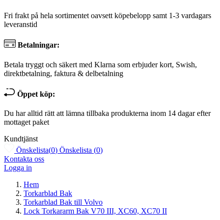
Fri frakt på hela sortimentet oavsett köpebelopp samt 1-3 vardagars
leveranstid
Betalningar:
Betala tryggt och säkert med Klarna som erbjuder kort, Swish,
direktbetalning, faktura & delbetalning
Öppet köp:
Du har alltid rätt att lämna tillbaka produkterna inom 14 dagar efter
mottaget paket
Kundtjänst
Önskelista
(
0
)
Önskelista
(
0
)
Kontakta oss
Logga in
Hem
Torkarblad Bak
Torkarblad Bak till Volvo
Lock Torkararm Bak V70 III, XC60, XC70 II