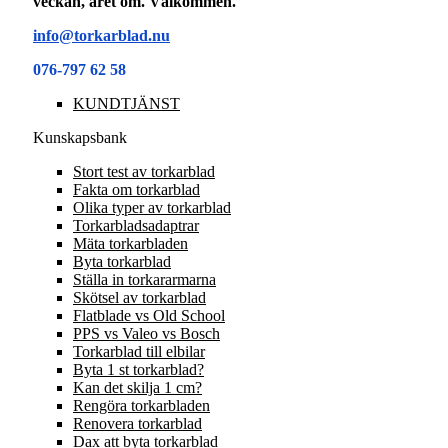
veckan, året om. Välkommen.
info@torkarblad.nu
076-797 62 58
KUNDTJÄNST
Kunskapsbank
Stort test av torkarblad
Fakta om torkarblad
Olika typer av torkarblad
Torkarbladsadaptrar
Mäta torkarbladen
Byta torkarblad
Ställa in torkararmarna
Skötsel av torkarblad
Flatblade vs Old School
PPS vs Valeo vs Bosch
Torkarblad till elbilar
Byta 1 st torkarblad?
Kan det skilja 1 cm?
Rengöra torkarbladen
Renovera torkarblad
Dax att byta torkarblad