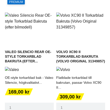
PREMIUM
VALEO SILENCIO REAR OE-
VOLVO XC90 II
STYLE TORKARBLAD
TORKARBLAD BAKRUTA
BAKRUTA (EFTER...
(VOLVO ORIGINAL 31349857)
OE-style torkarblad bak - Valeo
Flatblade torkarblad till
Silencio, högkvalitativt...
bakrutan, passar Volvo XC90
II...
Pris
169,00 kr
Pris
309,00 kr