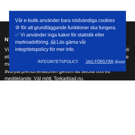
Vår e-butik använder bara nödvändiga cookies
🍪 för att grundläggande funktioner ska fungera.
✅ Vi använder inga kakor för statistik eller
NYHETSBREV
marknadsföring. 🤗 Läs gärna vår
integritetspolicy för mer info.
Vi brukar inte skicka så många nyhetsbrev, men det kan bli
ett och annat erbjudande ibland. Din mejladress delas inte
done
INTEGRITETSPOLICY
JAG FÖRSTÅR
med någon annan part och du kan när som helst välja att
avbryta prenumerationen genom att skicka oss ett
meddelande. Väl mött, Torkarblad.nu.
Jag godkänner Torkarblad.nu's
integritetspolicy
.