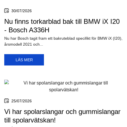
30/07/2026
Nu finns torkarblad bak till BMW iX I20
- Bosch A336H
Nu har Bosch tagit fram ett bakruteblad specifikt för BMW iX (I20),
årsmodell 2021 och...
LÄS MER
25/07/2026
Vi har spolarslangar och gummislangar
till spolarvätskan!