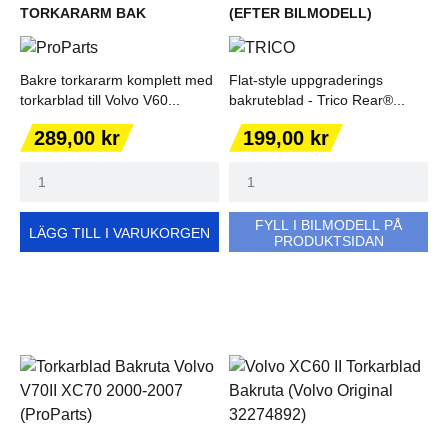
TORKARARM BAK
(EFTER BILMODELL)
Bakre torkararm komplett med
Flat-style uppgraderings
torkarblad till Volvo V60...
bakruteblad - Trico Rear®...
Pris
Pris
289,00 kr
199,00 kr
FYLL I BILMODELL PÅ
LÄGG TILL I VARUKORGEN
PRODUKTSIDAN