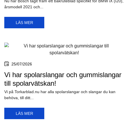
Nu har Bosch tagit fram ett bakruteblad specifikt för BMW iX (I20),
årsmodell 2021 och...
LÄS MER
25/07/2026
Vi har spolarslangar och gummislangar
till spolarvätskan!
Vi på Torkarblad.nu har alla spolarslangar och slangar du kan
behöva, till ditt...
LÄS MER