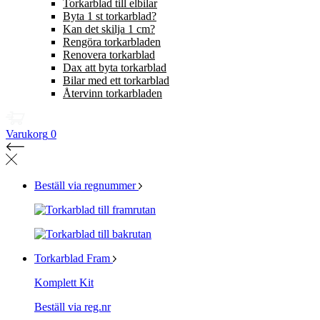
Torkarblad till elbilar
Byta 1 st torkarblad?
Kan det skilja 1 cm?
Rengöra torkarbladen
Renovera torkarblad
Dax att byta torkarblad
Bilar med ett torkarblad
Återvinn torkarbladen
Varukorg
0
Beställ via regnummer
Torkarblad Fram
Komplett Kit
Beställ via reg.nr