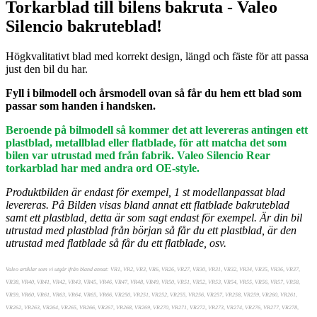
Torkarblad till bilens bakruta - Valeo
Silencio bakruteblad!
Högkvalitativt blad med korrekt design, längd och fäste för att passa
just den bil du har.
Fyll i bilmodell och årsmodell ovan så får du hem ett blad som
passar som handen i handsken.
Beroende på bilmodell så kommer det att levereras antingen ett
plastblad, metallblad eller flatblade, för att matcha det som
bilen var utrustad med från fabrik. Valeo Silencio Rear
torkarblad har med andra ord OE-style.
Produktbilden är endast för exempel, 1 st modellanpassat blad
levereras. På Bilden visas bland annat ett flatblade bakruteblad
samt ett plastblad, detta är som sagt endast för exempel. Är din bil
utrustad med plastblad från början så får du ett plastblad, är den
utrustad med flatblade så får du ett flatblade, osv.
Valeo artiklar som vi utgår ifrån bland annat: VR1, VR2, VR3, VR6, VR26, VR27, VR30, VR31, VR32, VR34, VR35, VR36, VR37,
VR38, VR40, VR41, VR42, VR43, VR45, VR46, VR47, VR48, VR49, VR50, VR51, VR52, VR53, VR54, VR55, VR56, VR57, VR58,
VR59, VR60, VR61, VR63, VR64, VR65, VR66, VR250, VR251, VR252, VR255, VR256, VR257, VR258, VR259, VR260, VR261,
VR262, VR263, VR264, VR265, VR266, VR267, VR268, VR269, VR270, VR271, VR272, VR273, VR274, VR276, VR277, VR278,