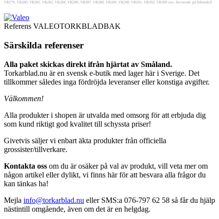
VR279, VR280, VR281, VR282, VR284, VR286, VR287, VR288, VR289, VR290, VR291, VR292, VR300 osv., beroende på bilmodell.
Referens
VALEOTORKBLADBAK
Särskilda referenser
Alla paket skickas direkt ifrån hjärtat av Småland.
Torkarblad.nu är en svensk e-butik med lager här i Sverige. Det
tillkommer således inga fördröjda leveranser eller konstiga avgifter.
Välkommen!
Alla produkter i shopen är utvalda med omsorg för att erbjuda dig
som kund riktigt god kvalitet till schyssta priser!
Givetvis säljer vi enbart äkta produkter från officiella
grossister/tillverkare.
Kontakta oss
om du är osäker på val av produkt, vill veta mer om
någon artikel eller dylikt, vi finns här för att besvara alla frågor du
kan tänkas ha!
Mejla
info@torkarblad.nu
eller SMS:a 076-797 62 58 så får du hjälp
nästintill omgående, även om det är en helgdag.