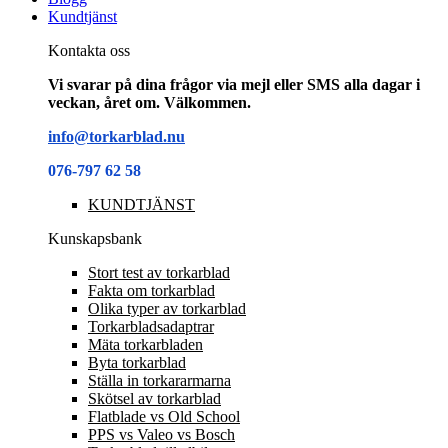
Kundtjänst
Kontakta oss
Vi svarar på dina frågor via mejl eller SMS alla dagar i
veckan, året om. Välkommen.
info@torkarblad.nu
076-797 62 58
KUNDTJÄNST
Kunskapsbank
Stort test av torkarblad
Fakta om torkarblad
Olika typer av torkarblad
Torkarbladsadaptrar
Mäta torkarbladen
Byta torkarblad
Ställa in torkararmarna
Skötsel av torkarblad
Flatblade vs Old School
PPS vs Valeo vs Bosch