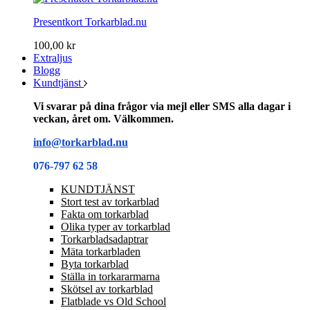
Presentkort Torkarblad.nu
100,00 kr
Extraljus
Blogg
Kundtjänst
Vi svarar på dina frågor via mejl eller SMS alla dagar i
veckan, året om. Välkommen.
info@torkarblad.nu
076-797 62 58
KUNDTJÄNST
Stort test av torkarblad
Fakta om torkarblad
Olika typer av torkarblad
Torkarbladsadaptrar
Mäta torkarbladen
Byta torkarblad
Ställa in torkararmarna
Skötsel av torkarblad
Flatblade vs Old School