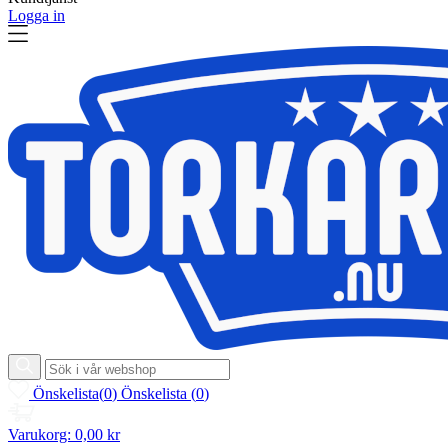
Logga in
Önskelista
(
0
)
Önskelista
(
0
)
Varukorg:
0,00 kr