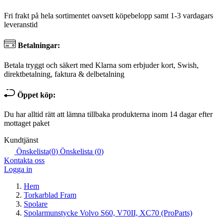
Fri frakt på hela sortimentet oavsett köpebelopp samt 1-3 vardagars
leveranstid
Betalningar:
Betala tryggt och säkert med Klarna som erbjuder kort, Swish,
direktbetalning, faktura & delbetalning
Öppet köp:
Du har alltid rätt att lämna tillbaka produkterna inom 14 dagar efter
mottaget paket
Kundtjänst
Önskelista
(
0
)
Önskelista
(
0
)
Kontakta oss
Logga in
Hem
Torkarblad Fram
Spolare
Spolarmunstycke Volvo S60, V70II, XC70 (ProParts)