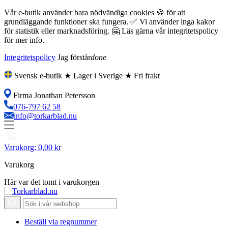
Vår e-butik använder bara nödvändiga cookies 🍪 för att
grundläggande funktioner ska fungera. ✅ Vi använder inga kakor
för statistik eller marknadsföring. 🤗 Läs gärna vår integritetspolicy
för mer info.
Integritetspolicy
Jag förstår
done
Svensk e-butik ★ Lager i Sverige ★ Fri frakt
Firma Jonathan Petersson
076-797 62 58
info@torkarblad.nu
Varukorg:
0,00 kr
Varukorg
Här var det tomt i varukorgen
Beställ via regnummer