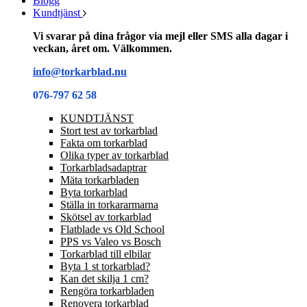
Blogg
Kundtjänst
Vi svarar på dina frågor via mejl eller SMS alla dagar i
veckan, året om. Välkommen.
info@torkarblad.nu
076-797 62 58
KUNDTJÄNST
Stort test av torkarblad
Fakta om torkarblad
Olika typer av torkarblad
Torkarbladsadaptrar
Mäta torkarbladen
Byta torkarblad
Ställa in torkararmarna
Skötsel av torkarblad
Flatblade vs Old School
PPS vs Valeo vs Bosch
Torkarblad till elbilar
Byta 1 st torkarblad?
Kan det skilja 1 cm?
Rengöra torkarbladen
Renovera torkarblad