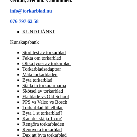
veckan, året om. Välkommen.
info@torkarblad.nu
076-797 62 58
KUNDTJÄNST
Kunskapsbank
Stort test av torkarblad
Fakta om torkarblad
Olika typer av torkarblad
Torkarbladsadaptrar
Mäta torkarbladen
Byta torkarblad
Ställa in torkararmarna
Skötsel av torkarblad
Flatblade vs Old School
PPS vs Valeo vs Bosch
Torkarblad till elbilar
Byta 1 st torkarblad?
Kan det skilja 1 cm?
Rengöra torkarbladen
Renovera torkarblad
Dax att byta torkarblad