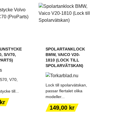
UNSTYCKE
SPOLARTANKLOCK
, S/V70,
BMW, VAICO V20-
PARTS)
1810 (LOCK TILL
SPOLARVÄTSKAN)
 S70, V70,
Lock till spolarvätskan,
passar flertalet olika
cke till...
modeller...
 TILL I
LÄGG TILL I
kr
KORGEN
VARUKORGEN
Pris
149,00 kr