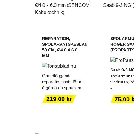
REPARATION,
SPOLARMU
SPOLARVÄTSKESLANG,
HÖGER SAA
50 CM, Ø4.0 X 6.0
(PROPARTS
MM...
Saab 9-3 N
Grundläggande
spolarmunsty
reparationssats för att
vindrutan, h
åtgärda en sprucken...
-...
LÄGG TILL I
LÄGG T
Pris
Pris
219,00 kr
75,00 
VARUKORGEN
VARUK