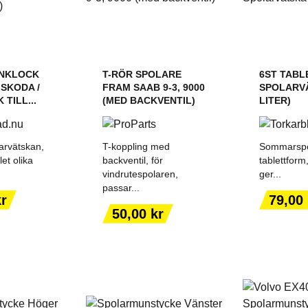
NKLOCK
T-RÖR SPOLARE
6ST TABL
/ SKODA /
FRAM SAAB 9-3, 9000
SPOLARVÄ
 TILL...
(MED BACKVENTIL)
LITER)
larvätskan,
T-koppling med
Sommarspol
let olika
backventil, för
tablettform,
vindrutespolaren,
ger...
passar...
ILL I
LÄGG TILL I
LÄGG
Pris
kr
79,00 
ORGEN
VARUKORGEN
VARU
Pris
50,00 kr