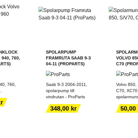
NKLOCK
SPOLARPUMP
SPOLARM
 940, 760,
FRAMRUTA SAAB 9-3
VOLVO 850
ARTS)
04-11 (PROPARTS)
C70 (PRO
40, 760,
Saab 9-3 2004-2011,
Volvo 850,
..
spolarpump till
C70, XC70
vindrutan - ProParts
spolarmunsty
kr
ILL I
LÄGG TILL I
LÄGG
Pris
Pris
348,00 kr
50,00 
ORGEN
VARUKORGEN
VARU