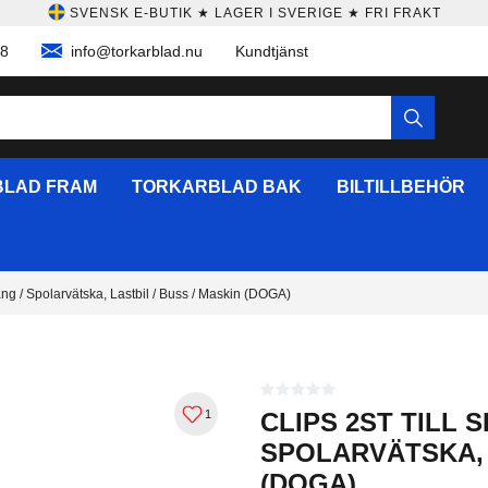
SVENSK E-BUTIK ★ LAGER I SVERIGE ★ FRI FRAKT
58
info@torkarblad.nu
Kundtjänst
LAD FRAM
TORKARBLAD BAK
BILTILLBEHÖR
lang / Spolarvätska, Lastbil / Buss / Maskin (DOGA)
1
CLIPS 2ST TILL 
SPOLARVÄTSKA, 
(DOGA)