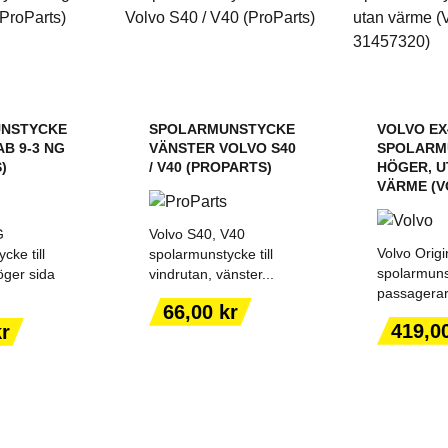
NSTYCKE
SPOLARMUNSTYCKE
VOLVO EX
B 9-3 NG
VÄNSTER VOLVO S40
SPOLARM
)
/ V40 (PROPARTS)
HÖGER, U
VÄRME (V
G
Volvo S40, V40
Volvo Origi
cke till
spolarmunstycke till
spolarmunst
öger sida
vindrutan, vänster...
passagerar
Pris
66,00 kr
ILL I
LÄGG TILL I
LÄGG
Pris
419,0
kr
ORGEN
VARUKORGEN
VARU