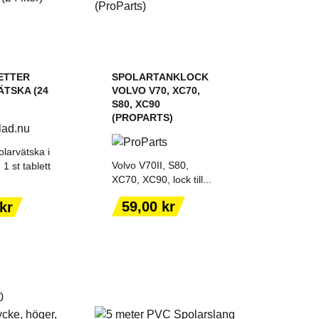
ETTER
SPOLARTANKLOCK
TSKA (24
VOLVO V70, XC70,
S80, XC90
(PROPARTS)
arvätska i
Volvo V70II, S80,
 1 st tablett
XC70, XC90, lock till...
 TILL I
LÄGG TILL I
Pris
59,00 kr
kr
KORGEN
VARUKORGEN