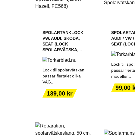
SPOLARTANKLOCK
SPOLARTA
VW, AUDI, SKODA,
AUDI / VW 
SEAT (LOCK
SEAT (LOCK
SPOLARVÄTSKA,...
Lock till spo
Lock till spolarvätskan,
passar flerta
passar flertalet olika
modeller...
VAG...
LÄGG TILL I
LÄGG T
Pris
99,00 
VARUKORGEN
VARUK
Pris
139,00 kr