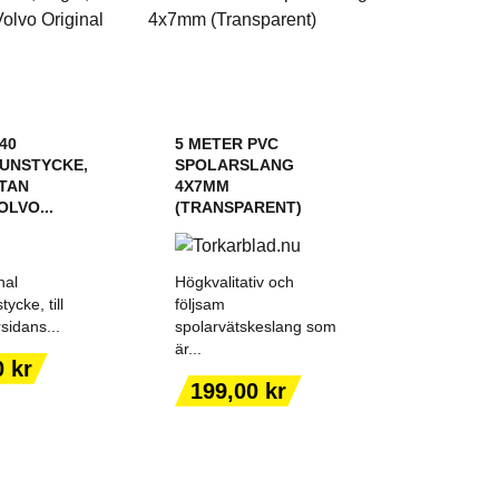
40
5 METER PVC
UNSTYCKE,
SPOLARSLANG
TAN
4X7MM
OLVO...
(TRANSPARENT)
nal
Högkvalitativ och
ycke, till
följsam
sidans...
spolarvätskeslang som
är...
 TILL I
LÄGG TILL I
0 kr
KORGEN
VARUKORGEN
Pris
199,00 kr