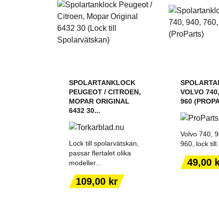
SPOLARTANKLOCK
SPOLARTA
PEUGEOT / CITROEN,
VOLVO 740,
MOPAR ORIGINAL
960 (PROP
6432 30...
Volvo 740, 9
Lock till spolarvätskan,
960, lock till.
passar flertalet olika
Pris
49,00 
modeller...
LÄGG TILL I
LÄGG T
VARUKORGEN
VARUK
Pris
109,00 kr