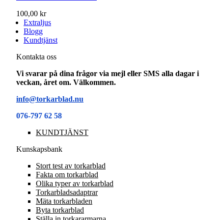
100,00 kr
Extraljus
Blogg
Kundtjänst
Kontakta oss
Vi svarar på dina frågor via mejl eller SMS alla dagar i
veckan, året om. Välkommen.
info@torkarblad.nu
076-797 62 58
KUNDTJÄNST
Kunskapsbank
Stort test av torkarblad
Fakta om torkarblad
Olika typer av torkarblad
Torkarbladsadaptrar
Mäta torkarbladen
Byta torkarblad
Ställa in torkararmarna