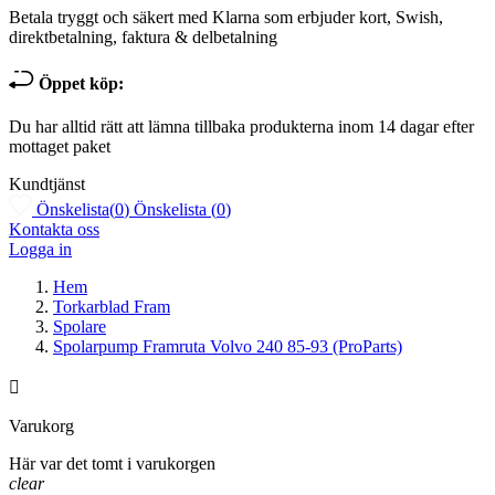
Betala tryggt och säkert med Klarna som erbjuder kort, Swish,
direktbetalning, faktura & delbetalning
Öppet köp:
Du har alltid rätt att lämna tillbaka produkterna inom 14 dagar efter
mottaget paket
Kundtjänst
Önskelista
(
0
)
Önskelista
(
0
)
Kontakta oss
Logga in
Hem
Torkarblad Fram
Spolare
Spolarpump Framruta Volvo 240 85-93 (ProParts)

Varukorg
Här var det tomt i varukorgen
clear