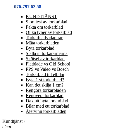
076-797 62 58
KUNDTJÄNST
Stort test av torkarblad
Fakta om torkarblad
Olika typer av torkarblad
Torkarbladsadaptrar
Mäta torkarbladen
Byta torkarblad
Ställa in torkararmarna
Skötsel av torkarblad
Flatblade vs Old School
PPS vs Valeo vs Bosch
Torkarblad till elbilar
Byta 1 st torkarblad?
Kan det skilja 1 cm?
Rengöra torkarbladen
Renovera torkarblad
Dax att byta torkarblad
Bilar med ett torkarblad
Återvinn torkarbladen
Kundtjänst
clear