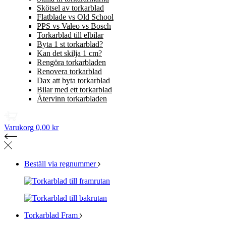
Skötsel av torkarblad
Flatblade vs Old School
PPS vs Valeo vs Bosch
Torkarblad till elbilar
Byta 1 st torkarblad?
Kan det skilja 1 cm?
Rengöra torkarbladen
Renovera torkarblad
Dax att byta torkarblad
Bilar med ett torkarblad
Återvinn torkarbladen
Varukorg
0,00 kr
Beställ via regnummer
Torkarblad Fram