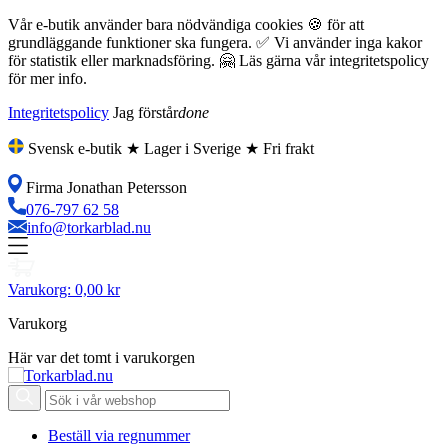
Vår e-butik använder bara nödvändiga cookies 🍪 för att
grundläggande funktioner ska fungera. ✅ Vi använder inga kakor
för statistik eller marknadsföring. 🤗 Läs gärna vår integritetspolicy
för mer info.
Integritetspolicy
Jag förstår
done
Svensk e-butik ★ Lager i Sverige ★ Fri frakt
Firma Jonathan Petersson
076-797 62 58
info@torkarblad.nu
Varukorg:
0,00 kr
Varukorg
Här var det tomt i varukorgen
Beställ via regnummer