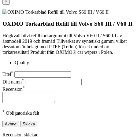
×
OXIMO Torkarblad Refill till Volvo S60 III / V60 II
Högkvalitativt refill torkargummi till Volvo V60 II / S60 III av
årsmodell 2019 och framåt! Tillverkat av syntetiskt gummi vilket
dessutom är belagt med PTFE (Teflon) för ett underbart
torkarresultat! Produkt från OXIMO® car wipers i Polen.
Quality:
*
Titel
*
Ditt namn
*
Recension
*
Obligatoriska fält
Avbryt
Skicka
Recension skickad