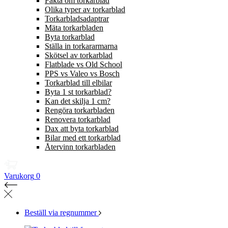
Fakta om torkarblad
Olika typer av torkarblad
Torkarbladsadaptrar
Mäta torkarbladen
Byta torkarblad
Ställa in torkararmarna
Skötsel av torkarblad
Flatblade vs Old School
PPS vs Valeo vs Bosch
Torkarblad till elbilar
Byta 1 st torkarblad?
Kan det skilja 1 cm?
Rengöra torkarbladen
Renovera torkarblad
Dax att byta torkarblad
Bilar med ett torkarblad
Återvinn torkarbladen
Varukorg
0
Beställ via regnummer