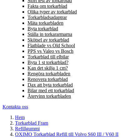
Stort test av torkarblad
Fakta om torkarblad
Olika typer av torkarblad
Torkarbladsadaptrar
Mäta torkarbladen
Byta torkarblad
Ställa in torkararmarna
Skötsel av torkarblad
Flatblade vs Old School
PPS vs Valeo vs Bosch
Torkarblad till elbilar
Byta 1 st torkarblad?
Kan det skilja 1 cm?
Rengöra torkarbladen
Renovera torkarblad
Dax att byta torkarblad
Bilar med ett torkarblad
Återvinn torkarbladen
Kontakta oss
Hem
Torkarblad Fram
Refillgummi
OXIMO Torkarblad Refill till Volvo S60 III / V60 II