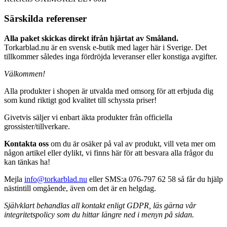
Särskilda referenser
Alla paket skickas direkt ifrån hjärtat av Småland.
Torkarblad.nu är en svensk e-butik med lager här i Sverige. Det
tillkommer således inga fördröjda leveranser eller konstiga avgifter.
Välkommen!
Alla produkter i shopen är utvalda med omsorg för att erbjuda dig
som kund riktigt god kvalitet till schyssta priser!
Givetvis säljer vi enbart äkta produkter från officiella
grossister/tillverkare.
Kontakta oss
om du är osäker på val av produkt, vill veta mer om
någon artikel eller dylikt, vi finns här för att besvara alla frågor du
kan tänkas ha!
Mejla
info@torkarblad.nu
eller SMS:a 076-797 62 58 så får du hjälp
nästintill omgående, även om det är en helgdag.
Självklart behandlas all kontakt enligt GDPR, läs gärna vår
integritetspolicy som du hittar längre ned i menyn på sidan.