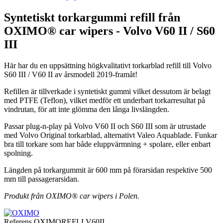
Syntetiskt torkargummi refill från
OXIMO® car wipers - Volvo V60 II / S60
III
Här har du en uppsättning högkvalitativt torkarblad refill till Volvo
S60 III / V60 II av årsmodell 2019-framåt!
Refillen är tillverkade i syntetiskt gummi vilket dessutom är belagt
med PTFE (Teflon), vilket medför ett underbart torkarresultat på
vindrutan, för att inte glömma den långa livslängden.
Passar plug-n-play på Volvo V60 II och S60 III som är utrustade
med Volvo Original torkarblad, alternativt Valeo Aquablade. Funkar
bra till torkare som har både eluppvärmning + spolare, eller enbart
spolning.
Längden på torkargummit är 600 mm på förarsidan respektive 500
mm till passagerarsidan.
Produkt från OXIMO® car wipers i Polen.
Referens
OXIMOREFLLV60II