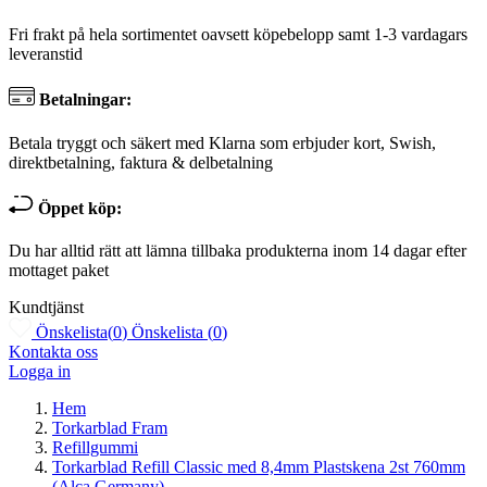
Fri frakt på hela sortimentet oavsett köpebelopp samt 1-3 vardagars
leveranstid
Betalningar:
Betala tryggt och säkert med Klarna som erbjuder kort, Swish,
direktbetalning, faktura & delbetalning
Öppet köp:
Du har alltid rätt att lämna tillbaka produkterna inom 14 dagar efter
mottaget paket
Kundtjänst
Önskelista
(
0
)
Önskelista
(
0
)
Kontakta oss
Logga in
Hem
Torkarblad Fram
Refillgummi
Torkarblad Refill Classic med 8,4mm Plastskena 2st 760mm
(Alca Germany)