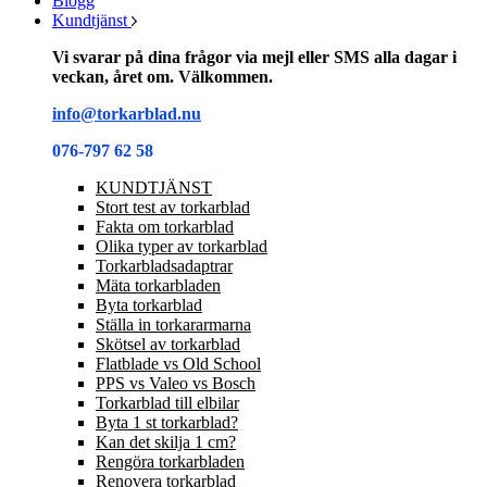
Blogg
Kundtjänst
Vi svarar på dina frågor via mejl eller SMS alla dagar i
veckan, året om. Välkommen.
info@torkarblad.nu
076-797 62 58
KUNDTJÄNST
Stort test av torkarblad
Fakta om torkarblad
Olika typer av torkarblad
Torkarbladsadaptrar
Mäta torkarbladen
Byta torkarblad
Ställa in torkararmarna
Skötsel av torkarblad
Flatblade vs Old School
PPS vs Valeo vs Bosch
Torkarblad till elbilar
Byta 1 st torkarblad?
Kan det skilja 1 cm?
Rengöra torkarbladen
Renovera torkarblad