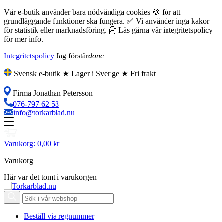
Vår e-butik använder bara nödvändiga cookies 🍪 för att
grundläggande funktioner ska fungera. ✅ Vi använder inga kakor
för statistik eller marknadsföring. 🤗 Läs gärna vår integritetspolicy
för mer info.
Integritetspolicy
Jag förstår
done
Svensk e-butik ★ Lager i Sverige ★ Fri frakt
Firma Jonathan Petersson
076-797 62 58
info@torkarblad.nu
Varukorg:
0,00 kr
Varukorg
Här var det tomt i varukorgen
Beställ via regnummer