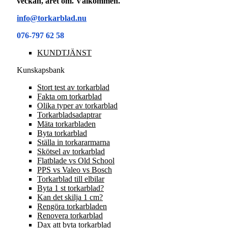
veckan, året om. Välkommen.
info@torkarblad.nu
076-797 62 58
KUNDTJÄNST
Kunskapsbank
Stort test av torkarblad
Fakta om torkarblad
Olika typer av torkarblad
Torkarbladsadaptrar
Mäta torkarbladen
Byta torkarblad
Ställa in torkararmarna
Skötsel av torkarblad
Flatblade vs Old School
PPS vs Valeo vs Bosch
Torkarblad till elbilar
Byta 1 st torkarblad?
Kan det skilja 1 cm?
Rengöra torkarbladen
Renovera torkarblad
Dax att byta torkarblad