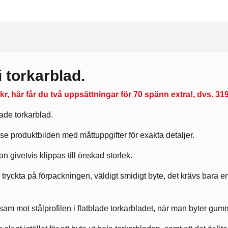
 torkarblad.
r, här får du två uppsättningar för 70 spänn extra!, dvs. 319 
ade torkarblad.
se produktbilden med måttuppgifter för exakta detaljer.
 givetvis klippas till önskad storlek.
r tryckta på förpackningen, väldigt smidigt byte, det krävs bara e
m mot stålprofilen i flatblade torkarbladet, när man byter gummit