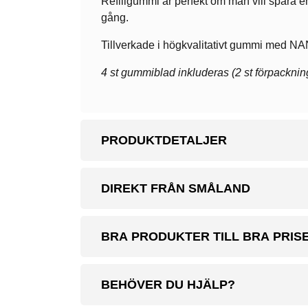
Refillgummi är perfekt om man vill spara en 
gång.
Tillverkade i högkvalitativt gummi med NA
4 st gummiblad inkluderas (2 st förpackninga
PRODUKTDETALJER
DIREKT FRÅN SMÅLAND
BRA PRODUKTER TILL BRA PRIS
BEHÖVER DU HJÄLP?