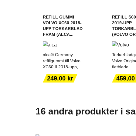
REFILL GUMMI
REFILL S60
VOLVO XC60 2018-
2019-UPP
UPP TORKARBLAD
TORKARBL
FRAM (ALCA...
(VOLVO ORI
alca® Germany
Torkarbladgu
refillgummi till Volvo
Volvo Origin
XC60 II 2018-upp,...
flatblade...
LÄGG TILL I
LÄGG T
VARUKORGEN
VARUK
Pris
Pris
249,00 kr
459,00
16 andra produkter i s