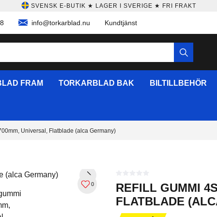
SVENSK E-BUTIK ★ LAGER I SVERIGE ★ FRI FRAKT
58
info@torkarblad.nu
Kundtjänst
LAD FRAM
TORKARBLAD BAK
BILTILLBEHÖR
 700mm, Universal, Flatblade (alca Germany)
0
REFILL GUMMI 4S
FLATBLADE (AL