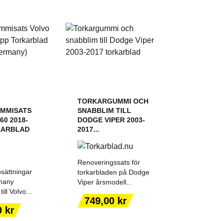
TORKARGUMMI OCH
UMMISATS
SNABBLIM TILL
60 2018-
DODGE VIPER 2003-
KARBLAD
2017...
Renoveringssats för
sättningar
torkarbladen på Dodge
many
Viper årsmodell...
ill Volvo...
 TILL I
LÄGG TILL I
Pris
749,00 kr
KORGEN
VARUKORGEN
0 kr