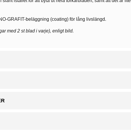
slant istället för att byta ut hela torkarbladen, samt att det är l
NO-GRAFIT-beläggning (coating) för lång livslängd.
r med 2 st blad i varje), enligt bild.
ER