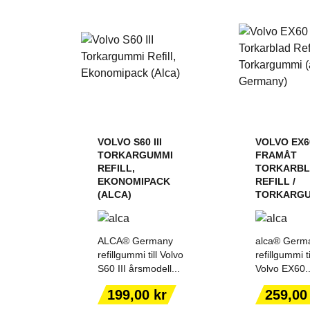
VOLVO S60 III
VOLVO EX6
TORKARGUMMI
FRAMÅT
REFILL,
TORKARB
EKONOMIPACK
REFILL /
(ALCA)
TORKARGUM
ALCA® Germany
alca® Germ
refillgummi till Volvo
refillgummi ti
S60 III årsmodell...
Volvo EX60..
LÄGG TILL I
LÄGG T
VARUKORGEN
VARUK
Pris
Pris
199,00 kr
259,00