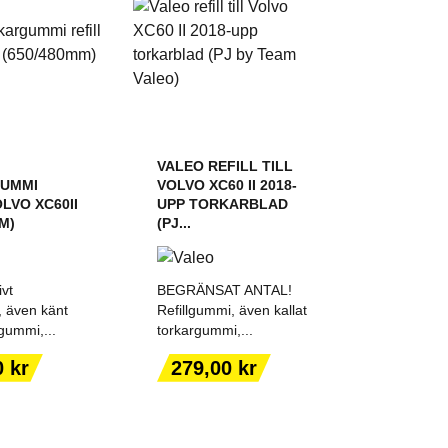
VALEO REFILL TILL
UMMI
VOLVO XC60 II 2018-
LVO XC60II
UPP TORKARBLAD
M)
(PJ...
ivt
BEGRÄNSAT ANTAL!
, även känt
Refillgummi, även kallat
gummi,...
torkargummi,...
 TILL I
LÄGG TILL I
Pris
0 kr
279,00 kr
KORGEN
VARUKORGEN