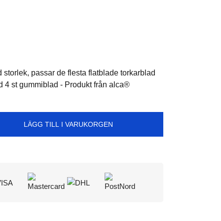
d storlek, passar de flesta flatblade torkarblad
d 4 st gummiblad - Produkt från alca®
LÄGG TILL I VARUKORGEN