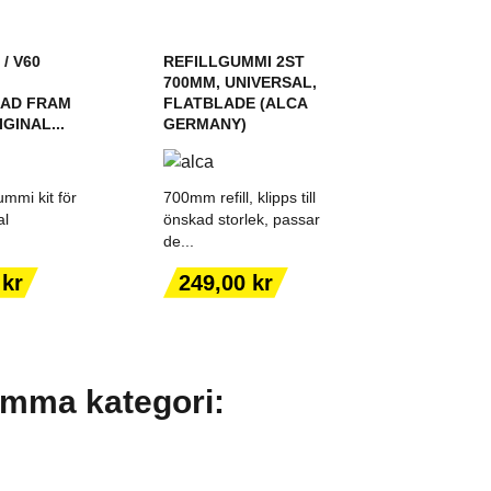
 / V60
REFILLGUMMI 2ST
700MM, UNIVERSAL,
AD FRAM
FLATBLADE (ALCA
GINAL...
GERMANY)
mmi kit för
700mm refill, klipps till
al
önskad storlek, passar
de...
ILL I
LÄGG TILL I
ORGEN
VARUKORGEN
Pris
 kr
249,00 kr
amma kategori: