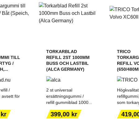
TORKARBLAD
TRICO
MMI TILL
REFILL 2ST 1000MM
TORKARG
RTYG /
BUSS OCH LASTBIL
REFILL VO
,...
(ALCA GERMANY)
(650/480M
fill /
2 st universal
Högkvalitat
avsett för
ersättningsgummi /
refillgummi
.
refill gummiblad 1000...
som torkar
ILL I
LÄGG TILL I
LÄGG
Pris
Pris
 kr
399,00 kr
419,0
ORGEN
VARUKORGEN
VARU