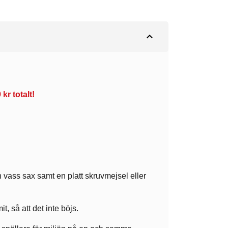
expand_less
kr totalt!
n vass sax samt en platt skruvmejsel eller
, så att det inte böjs.