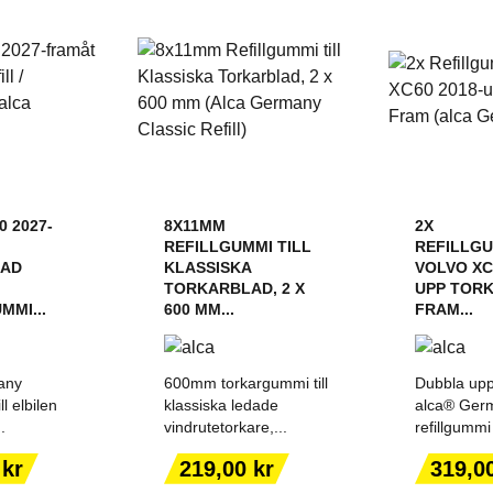
0 2027-
8X11MM
2X
REFILLGUMMI TILL
REFILLG
LAD
KLASSISKA
VOLVO XC
TORKARBLAD, 2 X
UPP TOR
MI...
600 MM...
FRAM...
any
600mm torkargummi till
Dubbla upp
ll elbilen
klassiska ledade
alca® Ger
.
vindrutetorkare,...
refillgummi t
ILL I
LÄGG TILL I
LÄGG
ORGEN
VARUKORGEN
VARU
Pris
Pris
 kr
219,00 kr
319,0