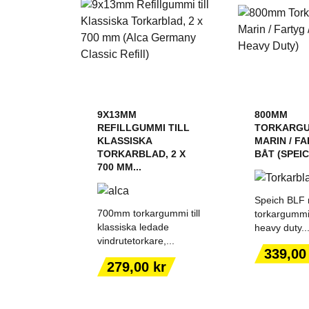
9X13MM
800MM
REFILLGUMMI TILL
TORKARGU
KLASSISKA
MARIN / FA
TORKARBLAD, 2 X
BÅT (SPEICH
700 MM...
Speich BLF re
700mm torkargummi till
torkargummi 
klassiska ledade
heavy duty..
vindrutetorkare,...
LÄGG TILL I
LÄGG T
Pris
339,00
VARUKORGEN
VARUK
Pris
279,00 kr