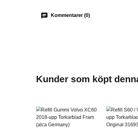
chat
Kommentarer (0)
Kunder som köpt denna