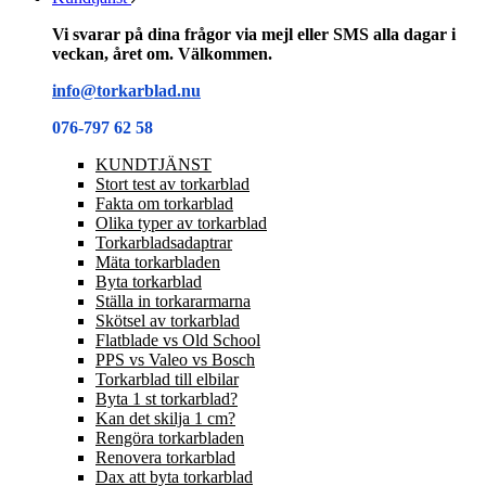
Vi svarar på dina frågor via mejl eller SMS alla dagar i
veckan, året om. Välkommen.
info@torkarblad.nu
076-797 62 58
KUNDTJÄNST
Stort test av torkarblad
Fakta om torkarblad
Olika typer av torkarblad
Torkarbladsadaptrar
Mäta torkarbladen
Byta torkarblad
Ställa in torkararmarna
Skötsel av torkarblad
Flatblade vs Old School
PPS vs Valeo vs Bosch
Torkarblad till elbilar
Byta 1 st torkarblad?
Kan det skilja 1 cm?
Rengöra torkarbladen
Renovera torkarblad
Dax att byta torkarblad