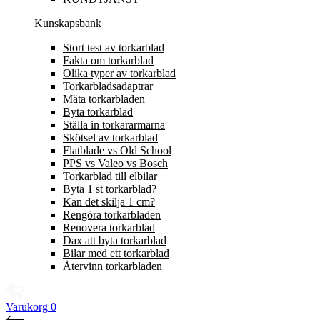
Kunskapsbank
Stort test av torkarblad
Fakta om torkarblad
Olika typer av torkarblad
Torkarbladsadaptrar
Mäta torkarbladen
Byta torkarblad
Ställa in torkararmarna
Skötsel av torkarblad
Flatblade vs Old School
PPS vs Valeo vs Bosch
Torkarblad till elbilar
Byta 1 st torkarblad?
Kan det skilja 1 cm?
Rengöra torkarbladen
Renovera torkarblad
Dax att byta torkarblad
Bilar med ett torkarblad
Återvinn torkarbladen
Varukorg
0