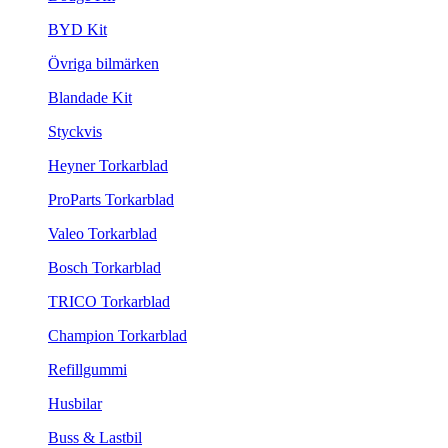
BYD Kit
Övriga bilmärken
Blandade Kit
Styckvis
Heyner Torkarblad
ProParts Torkarblad
Valeo Torkarblad
Bosch Torkarblad
TRICO Torkarblad
Champion Torkarblad
Refillgummi
Husbilar
Buss & Lastbil