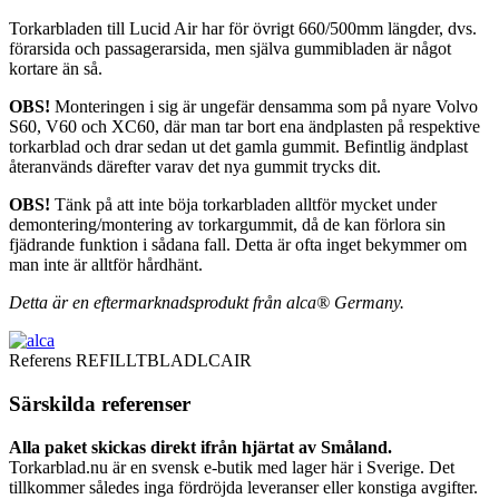
Torkarbladen till Lucid Air har för övrigt 660/500mm längder, dvs.
förarsida och passagerarsida, men själva gummibladen är något
kortare än så.
OBS!
Monteringen i sig är ungefär densamma som på nyare Volvo
S60, V60 och XC60, där man tar bort ena ändplasten på respektive
torkarblad och drar sedan ut det gamla gummit. Befintlig ändplast
återanvänds därefter varav det nya gummit trycks dit.
OBS!
Tänk på att inte böja torkarbladen alltför mycket under
demontering/montering av torkargummit, då de kan förlora sin
fjädrande funktion i sådana fall. Detta är ofta inget bekymmer om
man inte är alltför hårdhänt.
Detta är en eftermarknadsprodukt från alca® Germany.
Referens
REFILLTBLADLCAIR
Särskilda referenser
Alla paket skickas direkt ifrån hjärtat av Småland.
Torkarblad.nu är en svensk e-butik med lager här i Sverige. Det
tillkommer således inga fördröjda leveranser eller konstiga avgifter.