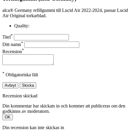
alca® Germany refillgummi till Lucid Air 2022-2024, passar Lucid
Air Original torkarblad.
Quality:
*
Titel
*
Ditt namn
*
Recension
*
Obligatoriska fält
Avbryt
Skicka
Recension skickad
Din kommentar har skickats in och kommer att publiceras om den
godkänns av moderatorn.
OK
Din recension kan inte skickas in