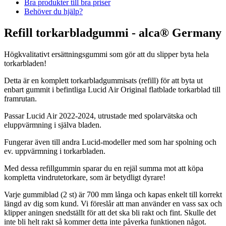
Bra produkter till bra priser
Behöver du hjälp?
Refill torkarbladgummi - alca® Germany
Högkvalitativt ersättningsgummi som gör att du slipper byta hela
torkarbladen!
Detta är en komplett torkarbladgummisats (refill) för att byta ut
enbart gummit i befintliga Lucid Air Original flatblade torkarblad till
framrutan.
Passar Lucid Air 2022-2024, utrustade med spolarvätska och
eluppvärmning i själva bladen.
Fungerar även till andra Lucid-modeller med som har spolning och
ev. uppvärmning i torkarbladen.
Med dessa refillgummin sparar du en rejäl summa mot att köpa
kompletta vindrutetorkare, som är betydligt dyrare!
Varje gummiblad (2 st) är 700 mm långa och kapas enkelt till korrekt
längd av dig som kund. Vi föreslår att man använder en vass sax och
klipper aningen snedställt för att det ska bli rakt och fint. Skulle det
inte bli helt rakt så kommer detta inte påverka funktionen något.