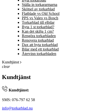
Byta torkarblad
Ställa in torkararmarna
Skötsel av torkarblad
Flatblade vs Old School
PPS vs Valeo vs Bosch
Torkarblad till elbilar
Byta 1 st torkarblad?
Kan det skilja 1 cm?
Rengöra torkarbladen
Renovera torkarblad
Dax att byta torkarblad
Bilar med ett torkarblad
Återvinn torkarbladen
Kundtjänst
clear
Kundtjänst
Kundtjänst:
SMS: 076-797 62 58
info@torkarblad.nu