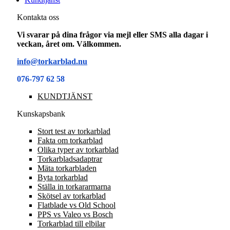
Kontakta oss
Vi svarar på dina frågor via mejl eller SMS alla dagar i
veckan, året om. Välkommen.
info@torkarblad.nu
076-797 62 58
KUNDTJÄNST
Kunskapsbank
Stort test av torkarblad
Fakta om torkarblad
Olika typer av torkarblad
Torkarbladsadaptrar
Mäta torkarbladen
Byta torkarblad
Ställa in torkararmarna
Skötsel av torkarblad
Flatblade vs Old School
PPS vs Valeo vs Bosch
Torkarblad till elbilar