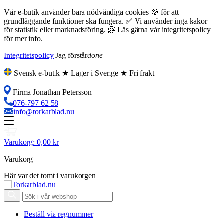
Vår e-butik använder bara nödvändiga cookies 🍪 för att
grundläggande funktioner ska fungera. ✅ Vi använder inga kakor
för statistik eller marknadsföring. 🤗 Läs gärna vår integritetspolicy
för mer info.
Integritetspolicy
Jag förstår
done
Svensk e-butik ★ Lager i Sverige ★ Fri frakt
Firma Jonathan Petersson
076-797 62 58
info@torkarblad.nu
Varukorg:
0,00 kr
Varukorg
Här var det tomt i varukorgen
Beställ via regnummer