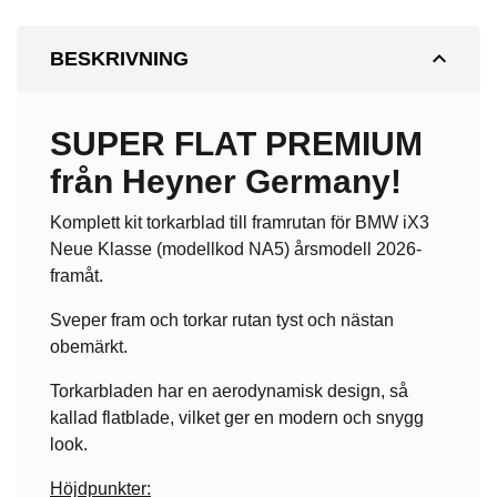
expand_less
BESKRIVNING
SUPER FLAT PREMIUM
från Heyner Germany!
Komplett kit torkarblad till framrutan för BMW iX3
Neue Klasse (modellkod NA5) årsmodell 2026-
framåt.
Sveper fram och torkar rutan tyst och nästan
obemärkt.
Torkarbladen har en aerodynamisk design, så
kallad flatblade, vilket ger en modern och snygg
look.
Höjdpunkter: