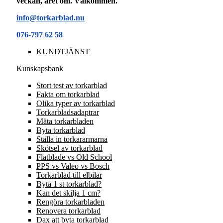
veckan, året om. Välkommen.
info@torkarblad.nu
076-797 62 58
KUNDTJÄNST
Kunskapsbank
Stort test av torkarblad
Fakta om torkarblad
Olika typer av torkarblad
Torkarbladsadaptrar
Mäta torkarbladen
Byta torkarblad
Ställa in torkararmarna
Skötsel av torkarblad
Flatblade vs Old School
PPS vs Valeo vs Bosch
Torkarblad till elbilar
Byta 1 st torkarblad?
Kan det skilja 1 cm?
Rengöra torkarbladen
Renovera torkarblad
Dax att byta torkarblad