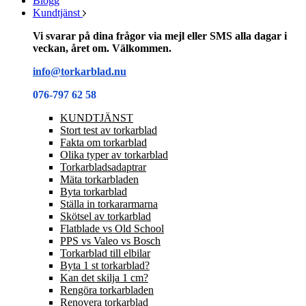
Blogg
Kundtjänst
Vi svarar på dina frågor via mejl eller SMS alla dagar i
veckan, året om. Välkommen.
info@torkarblad.nu
076-797 62 58
KUNDTJÄNST
Stort test av torkarblad
Fakta om torkarblad
Olika typer av torkarblad
Torkarbladsadaptrar
Mäta torkarbladen
Byta torkarblad
Ställa in torkararmarna
Skötsel av torkarblad
Flatblade vs Old School
PPS vs Valeo vs Bosch
Torkarblad till elbilar
Byta 1 st torkarblad?
Kan det skilja 1 cm?
Rengöra torkarbladen
Renovera torkarblad