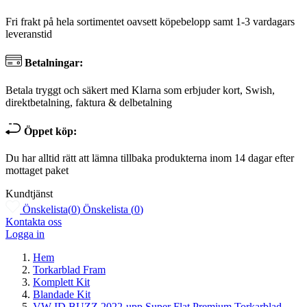
Fri frakt på hela sortimentet oavsett köpebelopp samt 1-3 vardagars
leveranstid
Betalningar:
Betala tryggt och säkert med Klarna som erbjuder kort, Swish,
direktbetalning, faktura & delbetalning
Öppet köp:
Du har alltid rätt att lämna tillbaka produkterna inom 14 dagar efter
mottaget paket
Kundtjänst
Önskelista
(
0
)
Önskelista
(
0
)
Kontakta oss
Logga in
Hem
Torkarblad Fram
Komplett Kit
Blandade Kit
VW ID.BUZZ 2022-upp Super Flat Premium Torkarblad