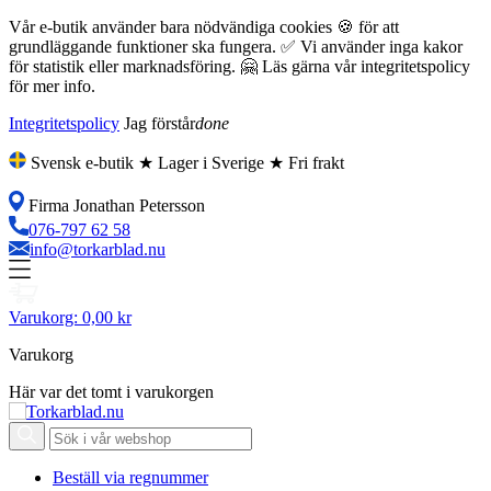
Vår e-butik använder bara nödvändiga cookies 🍪 för att
grundläggande funktioner ska fungera. ✅ Vi använder inga kakor
för statistik eller marknadsföring. 🤗 Läs gärna vår integritetspolicy
för mer info.
Integritetspolicy
Jag förstår
done
Svensk e-butik ★ Lager i Sverige ★ Fri frakt
Firma Jonathan Petersson
076-797 62 58
info@torkarblad.nu
Varukorg:
0,00 kr
Varukorg
Här var det tomt i varukorgen
Beställ via regnummer