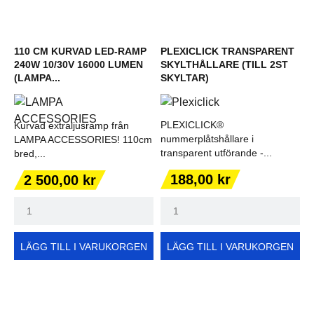
110 CM KURVAD LED-RAMP
PLEXICLICK TRANSPARENT
240W 10/30V 16000 LUMEN
SKYLTHÅLLARE (TILL 2ST
(LAMPA...
SKYLTAR)
PLEXICLICK®
Kurvad extraljusramp från
nummerplåtshållare i
LAMPA ACCESSORIES! 110cm
transparent utförande -...
bred,...
Pris
Pris
188,00 kr
2 500,00 kr
LÄGG TILL I VARUKORGEN
LÄGG TILL I VARUKORGEN