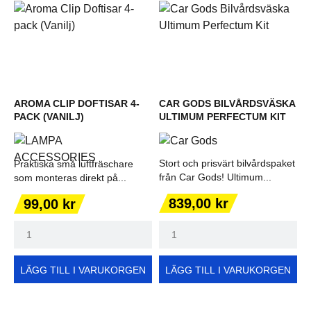
AROMA CLIP DOFTISAR 4-
CAR GODS BILVÅRDSVÄSKA
PACK (VANILJ)
ULTIMUM PERFECTUM KIT
Stort och prisvärt bilvårdspaket
Praktiska små luftfräschare
från Car Gods! Ultimum...
som monteras direkt på...
Pris
Pris
839,00 kr
99,00 kr
LÄGG TILL I VARUKORGEN
LÄGG TILL I VARUKORGEN