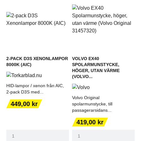
2-PACK D3S XENONLAMPOR
VOLVO EX40
8000K (AIC)
SPOLARMUNSTYCKE,
HÖGER, UTAN VÄRME
(VOLVO...
HID-lampor / xenon från AIC,
2-pack D3S med...
Volvo Original
Pris
449,00 kr
spolarmunstycke, till
passagerarsidans...
Pris
419,00 kr