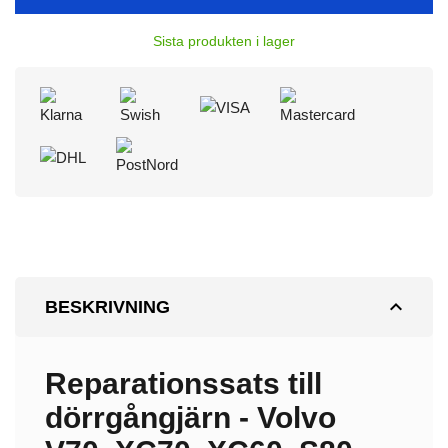
Sista produkten i lager
expand_less
BESKRIVNING
Reparationssats till
dörrgångjärn - Volvo