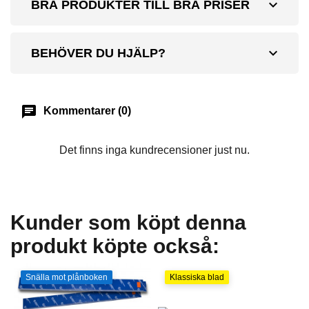
expand_more
BRA PRODUKTER TILL BRA PRISER
expand_more
BEHÖVER DU HJÄLP?
chat
Kommentarer (0)
Det finns inga kundrecensioner just nu.
Kunder som köpt denna
produkt köpte också:
Snälla mot plånboken
Klassiska blad