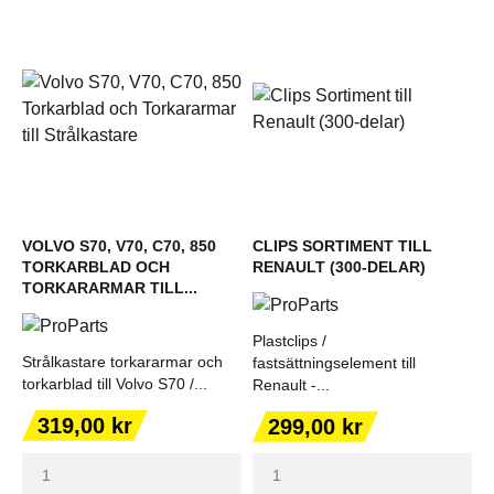
VOLVO S70, V70, C70, 850
CLIPS SORTIMENT TILL
TORKARBLAD OCH
RENAULT (300-DELAR)
TORKARARMAR TILL...
Plastclips /
Strålkastare torkararmar och
fastsättningselement till
torkarblad till Volvo S70 /...
Renault -...
Pris
Pris
319,00 kr
299,00 kr