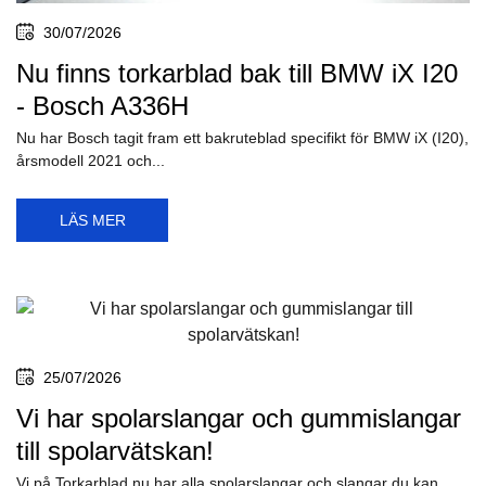
30/07/2026
Nu finns torkarblad bak till BMW iX I20
- Bosch A336H
Nu har Bosch tagit fram ett bakruteblad specifikt för BMW iX (I20),
årsmodell 2021 och...
LÄS MER
25/07/2026
Vi har spolarslangar och gummislangar
till spolarvätskan!
Vi på Torkarblad.nu har alla spolarslangar och slangar du kan