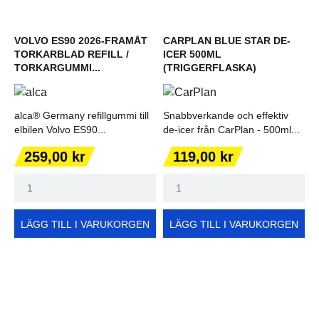
VOLVO ES90 2026-FRAMÅT
CARPLAN BLUE STAR DE-
TORKARBLAD REFILL /
ICER 500ML
TORKARGUMMI...
(TRIGGERFLASKA)
alca® Germany refillgummi till
Snabbverkande och effektiv
elbilen Volvo ES90...
de-icer från CarPlan - 500ml...
Pris
Pris
259,00 kr
119,00 kr
LÄGG TILL I VARUKORGEN
LÄGG TILL I VARUKORGEN