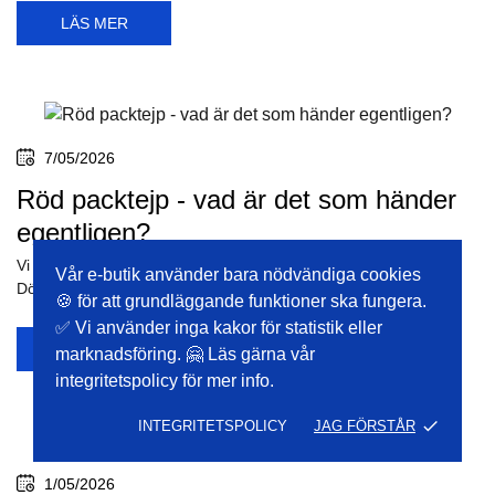
LÄS MER
7/05/2026
Röd packtejp - vad är det som händer
egentligen?
Vi kör tillfälligt en röd packtejp för att göra reklam för produkten
Vår e-butik använder bara nödvändiga cookies
Dörrglans, därför...
🍪 för att grundläggande funktioner ska fungera.
✅ Vi använder inga kakor för statistik eller
LÄS MER
marknadsföring. 🤗 Läs gärna vår
integritetspolicy för mer info.
done
INTEGRITETSPOLICY
JAG FÖRSTÅR
1/05/2026