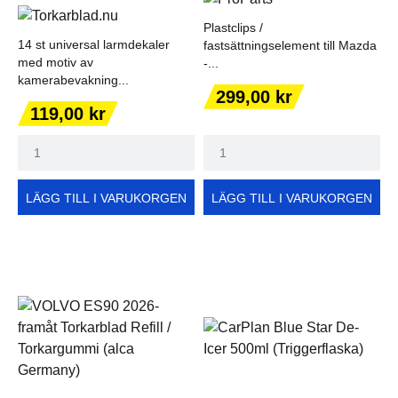
Plastclips /
14 st universal larmdekaler
fastsättningselement till Mazda
med motiv av
-...
kamerabevakning...
Pris
299,00 kr
Pris
119,00 kr
LÄGG TILL I VARUKORGEN
LÄGG TILL I VARUKORGEN