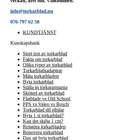
veckan, året om. Välkommen.
info@torkarblad.nu
076-797 62 58
KUNDTJÄNST
Kunskapsbank
Stort test av torkarblad
Fakta om torkarblad
Olika typer av torkarblad
Torkarbladsadaptrar
Mäta torkarbladen
Byta torkarblad
Ställa in torkararmarna
Skötsel av torkarblad
Flatblade vs Old School
PPS vs Valeo vs Bosch
Torkarblad till elbilar
Byta 1 st torkarblad?
Kan det skilja 1 cm?
Rengöra torkarbladen
Renovera torkarblad
Dax att byta torkarblad