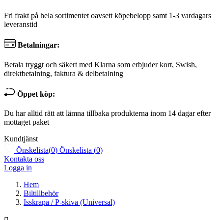
Fri frakt på hela sortimentet oavsett köpebelopp samt 1-3 vardagars
leveranstid
Betalningar:
Betala tryggt och säkert med Klarna som erbjuder kort, Swish,
direktbetalning, faktura & delbetalning
Öppet köp:
Du har alltid rätt att lämna tillbaka produkterna inom 14 dagar efter
mottaget paket
Kundtjänst
Önskelista
(
0
)
Önskelista
(
0
)
Kontakta oss
Logga in
Hem
Biltillbehör
Isskrapa / P-skiva (Universal)