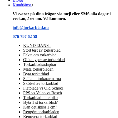
Blogg
Kundtjänst
Vi svarar på dina frågor via mejl eller SMS alla dagar i
veckan, året om. Välkommen.
info@torkarblad.nu
076-797 62 58
KUNDTJÄNST
Stort test av torkarblad
Fakta om torkarblad
Olika typer av torkarblad
Torkarbladsadaptrar
Mäta torkarbladen
Byta torkarblad
Ställa in torkararmarna
Skötsel av torkarblad
Flatblade vs Old School
PPS vs Valeo vs Bosch
Torkarblad till elbilar
Byta 1 st torkarblad?
Kan det skilja 1 cm?
Rengöra torkarbladen
Renovera torkarblad