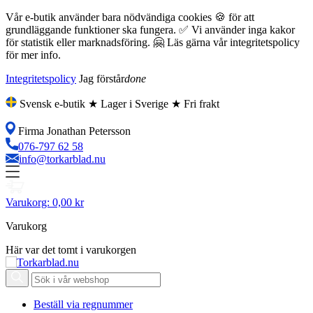
Vår e-butik använder bara nödvändiga cookies 🍪 för att
grundläggande funktioner ska fungera. ✅ Vi använder inga kakor
för statistik eller marknadsföring. 🤗 Läs gärna vår integritetspolicy
för mer info.
Integritetspolicy
Jag förstår
done
Svensk e-butik ★ Lager i Sverige ★ Fri frakt
Firma Jonathan Petersson
076-797 62 58
info@torkarblad.nu
Varukorg:
0,00 kr
Varukorg
Här var det tomt i varukorgen
Beställ via regnummer