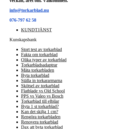
veckan, året om. Välkommen.
info@torkarblad.nu
076-797 62 58
KUNDTJÄNST
Kunskapsbank
Stort test av torkarblad
Fakta om torkarblad
Olika typer av torkarblad
Torkarbladsadaptrar
Mäta torkarbladen
Byta torkarblad
Ställa in torkararmarna
Skötsel av torkarblad
Flatblade vs Old School
PPS vs Valeo vs Bosch
Torkarblad till elbilar
Byta 1 st torkarblad?
Kan det skilja 1 cm?
Rengöra torkarbladen
Renovera torkarblad
Dax att byta torkarblad