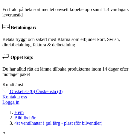
Fri frakt på hela sortimentet oavsett köpebelopp samt 1-3 vardagars
leveranstid
Betalningar:
Betala tryggt och säkert med Klarna som erbjuder kort, Swish,
direktbetalning, faktura & delbetalning
Öppet köp:
Du har alltid rätt att lämna tillbaka produkterna inom 14 dagar efter
mottaget paket
Kundtjänst
Önskelista
(
0
)
Önskelista
(
0
)
Kontakta oss
Logga in
Hem
Biltillbehör
4st ventilhattar i gul färg - plast (för bilventiler)