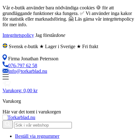
Vår e-butik använder bara nödvändiga cookies 🍪 för att
grundläggande funktioner ska fungera. ✅ Vi använder inga kakor
för statistik eller marknadsföring. 🤗 Läs gärna vår integritetspolicy
för mer info.
Integritetspolicy
Jag förstår
done
Svensk e-butik ★ Lager i Sverige ★ Fri frakt
Firma Jonathan Petersson
076-797 62 58
info@torkarblad.nu
Varukorg:
0,00 kr
Varukorg
Här var det tomt i varukorgen
Beställ via regnummer