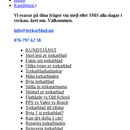
Blogg
Kundtjänst
Vi svarar på dina frågor via mejl eller SMS alla dagar i
veckan, året om. Välkommen.
info@torkarblad.nu
076-797 62 58
KUNDTJÄNST
Stort test av torkarblad
Fakta om torkarblad
Olika typer av torkarblad
Torkarbladsadaptrar
Mäta torkarbladen
Byta torkarblad
Ställa in torkararmarna
Skötsel av torkarblad
Flatblade vs Old School
PPS vs Valeo vs Bosch
Torkarblad till elbilar
Byta 1 st torkarblad?
Kan det skilja 1 cm?
Rengöra torkarbladen
Renovera torkarblad