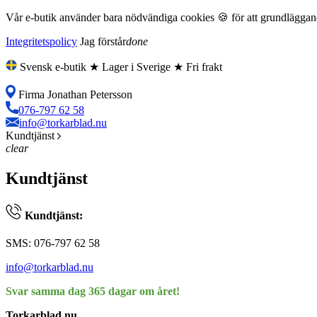
Vår e-butik använder bara nödvändiga cookies 🍪 för att grundläggande
Integritetspolicy
Jag förstår
done
Svensk e-butik ★ Lager i Sverige ★ Fri frakt
Firma Jonathan Petersson
076-797 62 58
info@torkarblad.nu
Kundtjänst
clear
Kundtjänst
Kundtjänst:
SMS: 076-797 62 58
info@torkarblad.nu
Svar samma dag 365 dagar om året!
Torkarblad.nu