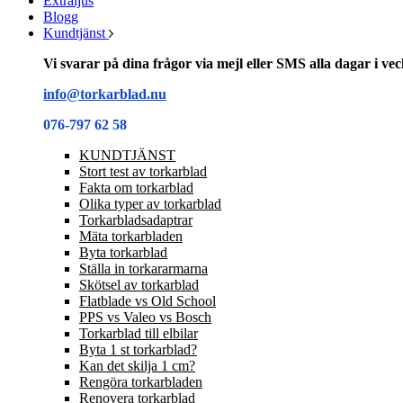
Extraljus
Blogg
Kundtjänst
Vi svarar på dina frågor via mejl eller SMS alla dagar i v
info@torkarblad.nu
076-797 62 58
KUNDTJÄNST
Stort test av torkarblad
Fakta om torkarblad
Olika typer av torkarblad
Torkarbladsadaptrar
Mäta torkarbladen
Byta torkarblad
Ställa in torkararmarna
Skötsel av torkarblad
Flatblade vs Old School
PPS vs Valeo vs Bosch
Torkarblad till elbilar
Byta 1 st torkarblad?
Kan det skilja 1 cm?
Rengöra torkarbladen
Renovera torkarblad