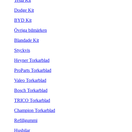
Tesla Kit
Dodge Kit
BYD Kit
Övriga bilmärken
Blandade Kit
Styckvis
Heyner Torkarblad
ProParts Torkarblad
Valeo Torkarblad
Bosch Torkarblad
TRICO Torkarblad
Champion Torkarblad
Refillgummi
Husbilar