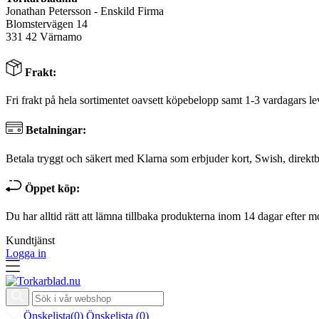
Jonathan Petersson - Enskild Firma
Blomstervägen 14
331 42 Värnamo
Frakt:
Fri frakt på hela sortimentet oavsett köpebelopp samt 1-3 vardagars le
Betalningar:
Betala tryggt och säkert med Klarna som erbjuder kort, Swish, direktb
Öppet köp:
Du har alltid rätt att lämna tillbaka produkterna inom 14 dagar efter m
Kundtjänst
Logga in
Önskelista
(
0
)
Önskelista
(
0
)