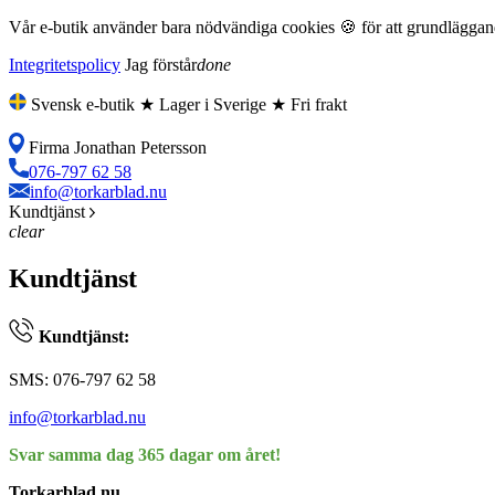
Vår e-butik använder bara nödvändiga cookies 🍪 för att grundläggande
Integritetspolicy
Jag förstår
done
Svensk e-butik ★ Lager i Sverige ★ Fri frakt
Firma Jonathan Petersson
076-797 62 58
info@torkarblad.nu
Kundtjänst
clear
Kundtjänst
Kundtjänst:
SMS: 076-797 62 58
info@torkarblad.nu
Svar samma dag 365 dagar om året!
Torkarblad.nu