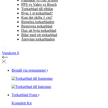
Flatblade vs Old School
PPS vs Valeo vs Bosch
Torkarblad till elbilar
Byta 1 st torkarblad?
Kan det skilja 1 cm?
Rengöra torkarbladen
Renovera torkarblad
Dax att byta torkarblad
Bilar med ett torkarblad
Återvinn torkarbladen
Varukorg
0
Beställ via regnummer
Torkarblad Fram
Komplett Kit