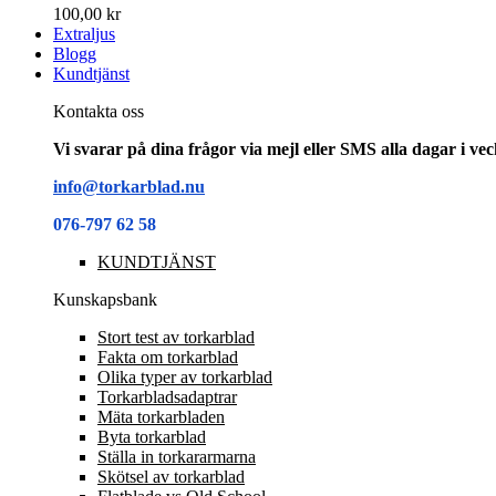
100,00 kr
Extraljus
Blogg
Kundtjänst
Kontakta oss
Vi svarar på dina frågor via mejl eller SMS alla dagar i v
info@torkarblad.nu
076-797 62 58
KUNDTJÄNST
Kunskapsbank
Stort test av torkarblad
Fakta om torkarblad
Olika typer av torkarblad
Torkarbladsadaptrar
Mäta torkarbladen
Byta torkarblad
Ställa in torkararmarna
Skötsel av torkarblad