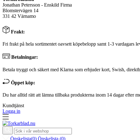
Jonathan Petersson - Enskild Firma
Blomstervägen 14
331 42 Värnamo
Frakt:
Fri frakt på hela sortimentet oavsett köpebelopp samt 1-3 vardagars le
Betalningar:
Betala tryggt och säkert med Klarna som erbjuder kort, Swish, direktb
Öppet köp:
Du har alltid rätt att lämna tillbaka produkterna inom 14 dagar efter m
Kundtjänst
Logga in
Önskelista
(
0
)
Önskelista
(
0
)