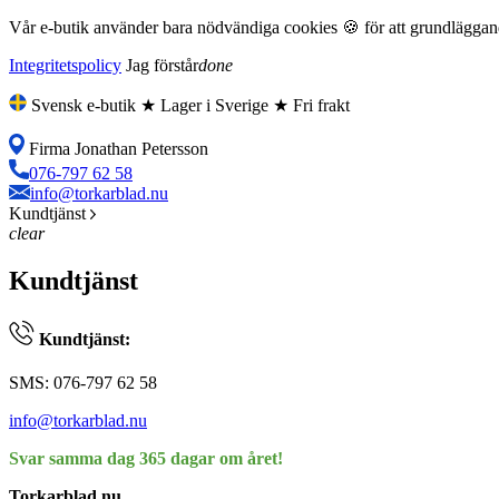
Vår e-butik använder bara nödvändiga cookies 🍪 för att grundläggande
Integritetspolicy
Jag förstår
done
Svensk e-butik ★ Lager i Sverige ★ Fri frakt
Firma Jonathan Petersson
076-797 62 58
info@torkarblad.nu
Kundtjänst
clear
Kundtjänst
Kundtjänst:
SMS: 076-797 62 58
info@torkarblad.nu
Svar samma dag 365 dagar om året!
Torkarblad.nu