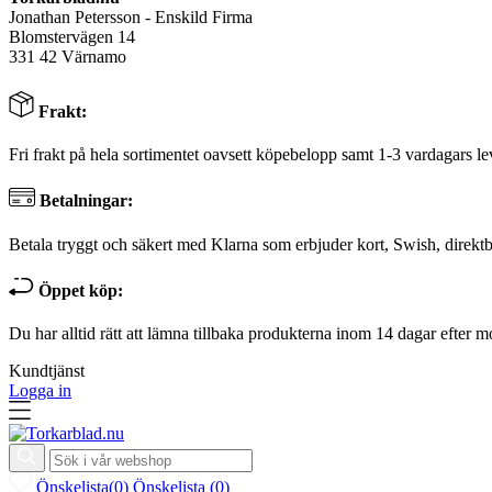
Jonathan Petersson - Enskild Firma
Blomstervägen 14
331 42 Värnamo
Frakt:
Fri frakt på hela sortimentet oavsett köpebelopp samt 1-3 vardagars le
Betalningar:
Betala tryggt och säkert med Klarna som erbjuder kort, Swish, direktb
Öppet köp:
Du har alltid rätt att lämna tillbaka produkterna inom 14 dagar efter m
Kundtjänst
Logga in
Önskelista
(
0
)
Önskelista
(
0
)