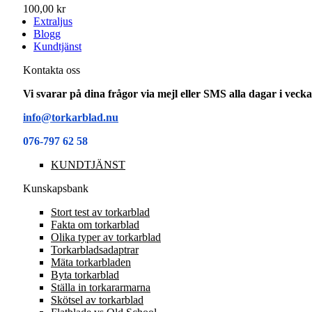
100,00 kr
Extraljus
Blogg
Kundtjänst
Kontakta oss
Vi svarar på dina frågor via mejl eller SMS alla dagar i vec
info@torkarblad.nu
076-797 62 58
KUNDTJÄNST
Kunskapsbank
Stort test av torkarblad
Fakta om torkarblad
Olika typer av torkarblad
Torkarbladsadaptrar
Mäta torkarbladen
Byta torkarblad
Ställa in torkararmarna
Skötsel av torkarblad