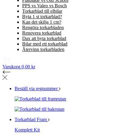
Flatblade vs Old School
PPS vs Valeo vs Bosch
Torkarblad till elbilar
Byta 1 st torkarblad?
Kan det skilja 1 cm?
Rengöra torkarbladen
Renovera torkarblad
Dax att byta torkarblad
Bilar med ett torkarblad
Återvinn torkarbladen
Varukorg
0,00 kr
Beställ via regnummer
Torkarblad Fram
Komplett Kit