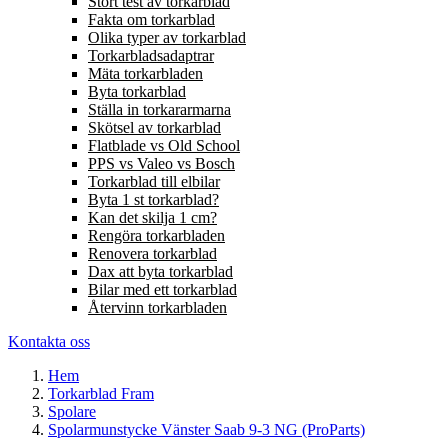
Stort test av torkarblad
Fakta om torkarblad
Olika typer av torkarblad
Torkarbladsadaptrar
Mäta torkarbladen
Byta torkarblad
Ställa in torkararmarna
Skötsel av torkarblad
Flatblade vs Old School
PPS vs Valeo vs Bosch
Torkarblad till elbilar
Byta 1 st torkarblad?
Kan det skilja 1 cm?
Rengöra torkarbladen
Renovera torkarblad
Dax att byta torkarblad
Bilar med ett torkarblad
Återvinn torkarbladen
Kontakta oss
Hem
Torkarblad Fram
Spolare
Spolarmunstycke Vänster Saab 9-3 NG (ProParts)