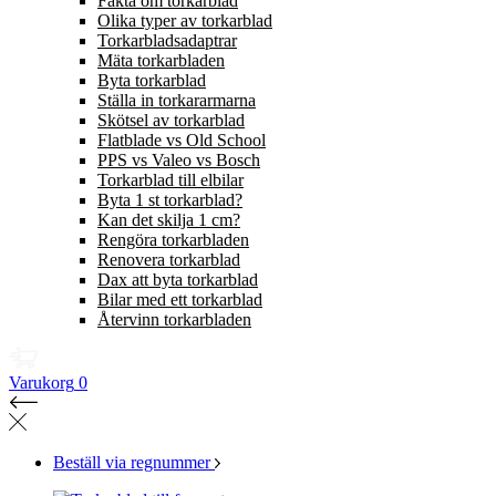
Fakta om torkarblad
Olika typer av torkarblad
Torkarbladsadaptrar
Mäta torkarbladen
Byta torkarblad
Ställa in torkararmarna
Skötsel av torkarblad
Flatblade vs Old School
PPS vs Valeo vs Bosch
Torkarblad till elbilar
Byta 1 st torkarblad?
Kan det skilja 1 cm?
Rengöra torkarbladen
Renovera torkarblad
Dax att byta torkarblad
Bilar med ett torkarblad
Återvinn torkarbladen
Varukorg
0
Beställ via regnummer