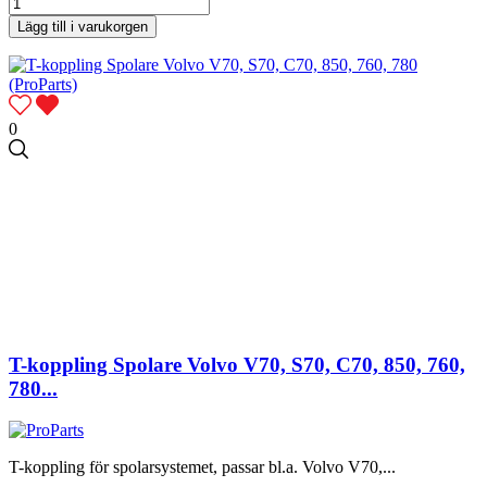
Lägg till i varukorgen
0
T-koppling Spolare Volvo V70, S70, C70, 850, 760,
780...
T-koppling för spolarsystemet, passar bl.a. Volvo V70,...