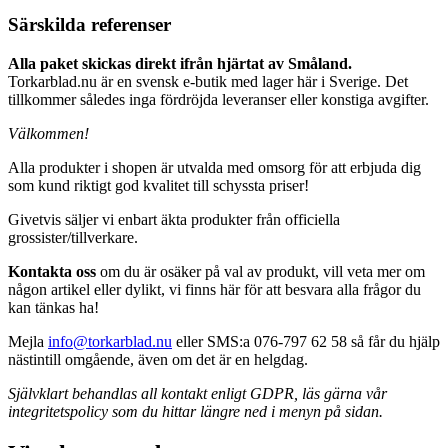
Särskilda referenser
Alla paket skickas direkt ifrån hjärtat av Småland.
Torkarblad.nu är en svensk e-butik med lager här i Sverige. Det
tillkommer således inga fördröjda leveranser eller konstiga avgifter.
Välkommen!
Alla produkter i shopen är utvalda med omsorg för att erbjuda dig
som kund riktigt god kvalitet till schyssta priser!
Givetvis säljer vi enbart äkta produkter från officiella
grossister/tillverkare.
Kontakta oss
om du är osäker på val av produkt, vill veta mer om
någon artikel eller dylikt, vi finns här för att besvara alla frågor du
kan tänkas ha!
Mejla
info@torkarblad.nu
eller SMS:a 076-797 62 58 så får du hjälp
nästintill omgående, även om det är en helgdag.
Självklart behandlas all kontakt enligt GDPR, läs gärna vår
integritetspolicy som du hittar längre ned i menyn på sidan.