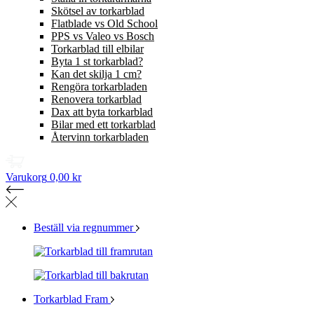
Skötsel av torkarblad
Flatblade vs Old School
PPS vs Valeo vs Bosch
Torkarblad till elbilar
Byta 1 st torkarblad?
Kan det skilja 1 cm?
Rengöra torkarbladen
Renovera torkarblad
Dax att byta torkarblad
Bilar med ett torkarblad
Återvinn torkarbladen
Varukorg
0,00 kr
Beställ via regnummer
Torkarblad Fram