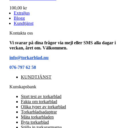
100,00 kr
Extraljus
Blogg
Kundtjänst
Kontakta oss
Vi svarar på dina frågor via mejl eller SMS alla dagar i
veckan, året om. Välkommen.
info@torkarblad.nu
076-797 62 58
KUNDTJÄNST
Kunskapsbank
Stort test av torkarblad
Fakta om torkarblad
Olika typer av torkarblad
Torkarbladsadaptrar
Mäta torkarbladen
Byta torkarblad
Ställa in torkararmarna