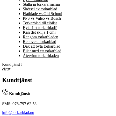
Ställa in torkararmarna
Skötsel av torkarblad
Flatblade vs Old School
PPS vs Valeo vs Bosch
Torkarblad till elbilar
Byta 1 st torkarblad?
Kan det skilja 1 cm?
Rengöra torkarbladen
Renovera torkarblad
Dax att byta torkarblad
Bilar med ett torkarblad
Återvinn torkarbladen
Kundtjänst
clear
Kundtjänst
Kundtjänst:
SMS: 076-797 62 58
info@torkarblad.nu