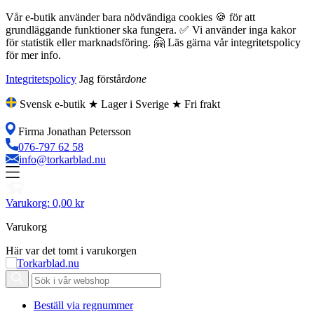
Vår e-butik använder bara nödvändiga cookies 🍪 för att
grundläggande funktioner ska fungera. ✅ Vi använder inga kakor
för statistik eller marknadsföring. 🤗 Läs gärna vår integritetspolicy
för mer info.
Integritetspolicy
Jag förstår
done
Svensk e-butik ★ Lager i Sverige ★ Fri frakt
Firma Jonathan Petersson
076-797 62 58
info@torkarblad.nu
Varukorg:
0,00 kr
Varukorg
Här var det tomt i varukorgen
Beställ via regnummer