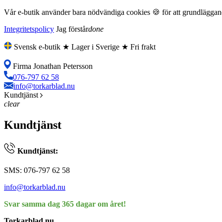
Vår e-butik använder bara nödvändiga cookies 🍪 för att grundläggande
Integritetspolicy
Jag förstår
done
Svensk e-butik ★ Lager i Sverige ★ Fri frakt
Firma Jonathan Petersson
076-797 62 58
info@torkarblad.nu
Kundtjänst
clear
Kundtjänst
Kundtjänst:
SMS: 076-797 62 58
info@torkarblad.nu
Svar samma dag 365 dagar om året!
Torkarblad.nu