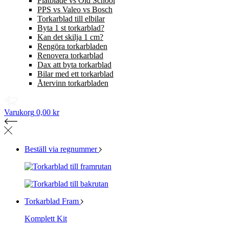
Flatblade vs Old School
PPS vs Valeo vs Bosch
Torkarblad till elbilar
Byta 1 st torkarblad?
Kan det skilja 1 cm?
Rengöra torkarbladen
Renovera torkarblad
Dax att byta torkarblad
Bilar med ett torkarblad
Återvinn torkarbladen
Varukorg
0,00 kr
Beställ via regnummer
Torkarblad Fram
Komplett Kit