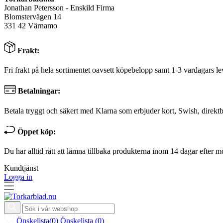
Jonathan Petersson - Enskild Firma
Blomstervägen 14
331 42 Värnamo
Frakt:
Fri frakt på hela sortimentet oavsett köpebelopp samt 1-3 vardagars le
Betalningar:
Betala tryggt och säkert med Klarna som erbjuder kort, Swish, direktb
Öppet köp:
Du har alltid rätt att lämna tillbaka produkterna inom 14 dagar efter m
Kundtjänst
Logga in
Önskelista
(
0
)
Önskelista
(
0
)