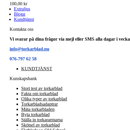
100,00 kr
Extraljus
Blogg
Kundtjänst
Kontakta oss
Vi svarar på dina frågor via mejl eller SMS alla dagar i vec
info@torkarblad.nu
076-797 62 58
KUNDTJÄNST
Kunskapsbank
Stort test av torkarblad
Fakta om torkarblad
Olika typer av torkarblad
Torkarbladsadaptrar
Mäta torkarbladen
Byta torkarblad
Ställa in torkararmarna
Skötsel av torkarblad