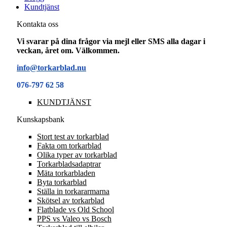
Kundtjänst
Kontakta oss
Vi svarar på dina frågor via mejl eller SMS alla dagar i
veckan, året om. Välkommen.
info@torkarblad.nu
076-797 62 58
KUNDTJÄNST
Kunskapsbank
Stort test av torkarblad
Fakta om torkarblad
Olika typer av torkarblad
Torkarbladsadaptrar
Mäta torkarbladen
Byta torkarblad
Ställa in torkararmarna
Skötsel av torkarblad
Flatblade vs Old School
PPS vs Valeo vs Bosch