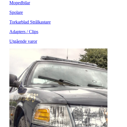
Mopedbilar
Spolare
Torkarblad Strålkastare
Adapters / Clips
Utgående varor