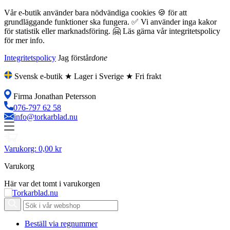
Vår e-butik använder bara nödvändiga cookies 🍪 för att
grundläggande funktioner ska fungera. ✅ Vi använder inga kakor
för statistik eller marknadsföring. 🤗 Läs gärna vår integritetspolicy
för mer info.
Integritetspolicy
Jag förstår
done
Svensk e-butik ★ Lager i Sverige ★ Fri frakt
Firma Jonathan Petersson
076-797 62 58
info@torkarblad.nu
Varukorg:
0,00 kr
Varukorg
Här var det tomt i varukorgen
Beställ via regnummer