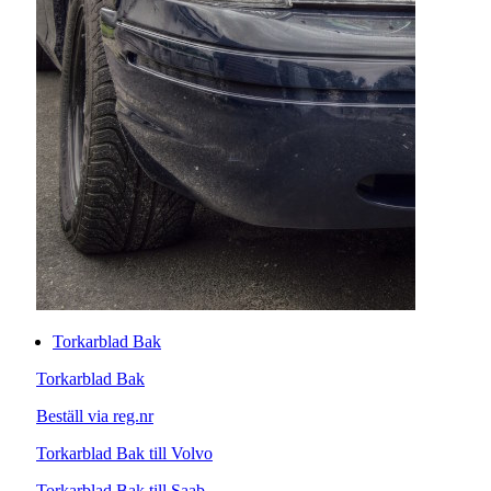
Torkarblad Bak
Torkarblad Bak
Beställ via reg.nr
Torkarblad Bak till Volvo
Torkarblad Bak till Saab