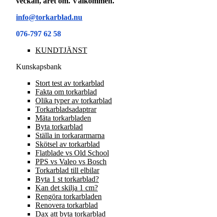
veckan, året om. Välkommen.
info@torkarblad.nu
076-797 62 58
KUNDTJÄNST
Kunskapsbank
Stort test av torkarblad
Fakta om torkarblad
Olika typer av torkarblad
Torkarbladsadaptrar
Mäta torkarbladen
Byta torkarblad
Ställa in torkararmarna
Skötsel av torkarblad
Flatblade vs Old School
PPS vs Valeo vs Bosch
Torkarblad till elbilar
Byta 1 st torkarblad?
Kan det skilja 1 cm?
Rengöra torkarbladen
Renovera torkarblad
Dax att byta torkarblad