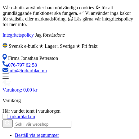
Vår e-butik använder bara nödvändiga cookies 🍪 för att
grundläggande funktioner ska fungera. ✅ Vi använder inga kakor
för statistik eller marknadsföring. 🤗 Läs gärna vår integritetspolicy
för mer info.
Integritetspolicy
Jag förstår
done
Svensk e-butik ★ Lager i Sverige ★ Fri frakt
Firma Jonathan Petersson
076-797 62 58
info@torkarblad.nu
Varukorg:
0,00 kr
Varukorg
Här var det tomt i varukorgen
Beställ via regnummer