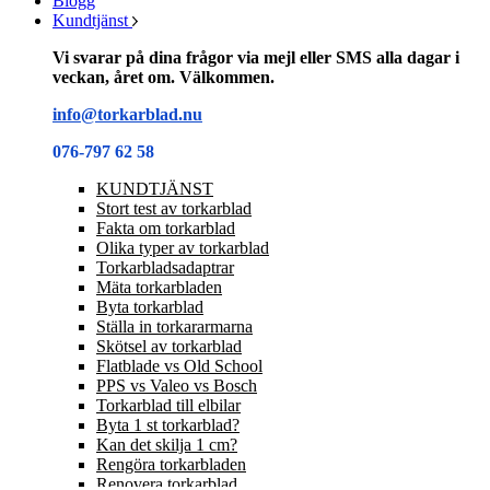
Blogg
Kundtjänst
Vi svarar på dina frågor via mejl eller SMS alla dagar i
veckan, året om. Välkommen.
info@torkarblad.nu
076-797 62 58
KUNDTJÄNST
Stort test av torkarblad
Fakta om torkarblad
Olika typer av torkarblad
Torkarbladsadaptrar
Mäta torkarbladen
Byta torkarblad
Ställa in torkararmarna
Skötsel av torkarblad
Flatblade vs Old School
PPS vs Valeo vs Bosch
Torkarblad till elbilar
Byta 1 st torkarblad?
Kan det skilja 1 cm?
Rengöra torkarbladen
Renovera torkarblad