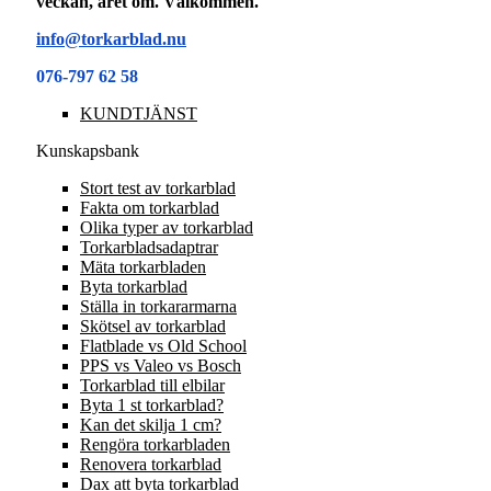
veckan, året om. Välkommen.
info@torkarblad.nu
076-797 62 58
KUNDTJÄNST
Kunskapsbank
Stort test av torkarblad
Fakta om torkarblad
Olika typer av torkarblad
Torkarbladsadaptrar
Mäta torkarbladen
Byta torkarblad
Ställa in torkararmarna
Skötsel av torkarblad
Flatblade vs Old School
PPS vs Valeo vs Bosch
Torkarblad till elbilar
Byta 1 st torkarblad?
Kan det skilja 1 cm?
Rengöra torkarbladen
Renovera torkarblad
Dax att byta torkarblad