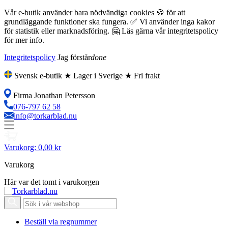
Vår e-butik använder bara nödvändiga cookies 🍪 för att
grundläggande funktioner ska fungera. ✅ Vi använder inga kakor
för statistik eller marknadsföring. 🤗 Läs gärna vår integritetspolicy
för mer info.
Integritetspolicy
Jag förstår
done
Svensk e-butik ★ Lager i Sverige ★ Fri frakt
Firma Jonathan Petersson
076-797 62 58
info@torkarblad.nu
Varukorg:
0,00 kr
Varukorg
Här var det tomt i varukorgen
Beställ via regnummer