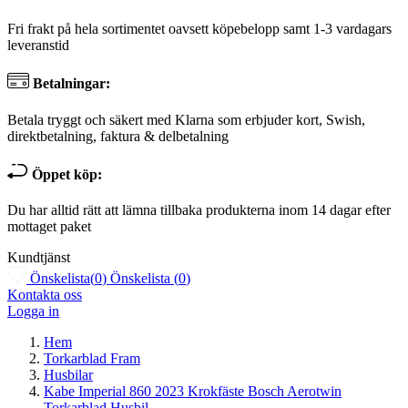
Fri frakt på hela sortimentet oavsett köpebelopp samt 1-3 vardagars
leveranstid
Betalningar:
Betala tryggt och säkert med Klarna som erbjuder kort, Swish,
direktbetalning, faktura & delbetalning
Öppet köp:
Du har alltid rätt att lämna tillbaka produkterna inom 14 dagar efter
mottaget paket
Kundtjänst
Önskelista
(
0
)
Önskelista
(
0
)
Kontakta oss
Logga in
Hem
Torkarblad Fram
Husbilar
Kabe Imperial 860 2023 Krokfäste Bosch Aerotwin
Torkarblad Husbil