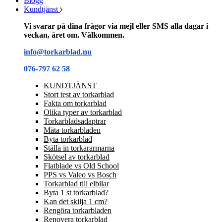
Blogg
Kundtjänst
Vi svarar på dina frågor via mejl eller SMS alla dagar i
veckan, året om. Välkommen.
info@torkarblad.nu
076-797 62 58
KUNDTJÄNST
Stort test av torkarblad
Fakta om torkarblad
Olika typer av torkarblad
Torkarbladsadaptrar
Mäta torkarbladen
Byta torkarblad
Ställa in torkararmarna
Skötsel av torkarblad
Flatblade vs Old School
PPS vs Valeo vs Bosch
Torkarblad till elbilar
Byta 1 st torkarblad?
Kan det skilja 1 cm?
Rengöra torkarbladen
Renovera torkarblad