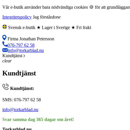
Vår e-butik använder bara nödvändiga cookies 🍪 för att grundläggande
Integritetspolicy
Jag förstår
done
Svensk e-butik ★ Lager i Sverige ★ Fri frakt
Firma Jonathan Petersson
076-797 62 58
info@torkarblad.nu
Kundtjänst
clear
Kundtjänst
Kundtjänst:
SMS: 076-797 62 58
info@torkarblad.nu
Svar samma dag 365 dagar om året!
Torkarblad.nu