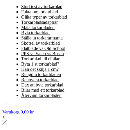
Stort test av torkarblad
Fakta om torkarblad
Olika typer av torkarblad
Torkarbladsadaptrar
Mäta torkarbladen
Byta torkarblad
Ställa in torkararmarna
Skötsel av torkarblad
Flatblade vs Old School
PPS vs Valeo vs Bosch
Torkarblad till elbilar
Byta 1 st torkarblad?
Kan det skilja 1 cm?
Rengöra torkarbladen
Renovera torkarblad
Dax att byta torkarblad
Bilar med ett torkarblad
Återvinn torkarbladen
Varukorg
0,00 kr