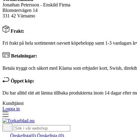
Jonathan Petersson - Enskild Firma
Blomstervägen 14
331 42 Värnamo
Frakt:
Fri frakt på hela sortimentet oavsett köpebelopp samt 1-3 vardagars le
Betalningar:
Betala tryggt och säkert med Klarna som erbjuder kort, Swish, direktb
Öppet köp:
Du har alltid rätt att lämna tillbaka produkterna inom 14 dagar efter m
Kundtjänst
Logga in
Önskelista
(
0
)
Önskelista
(
0
)