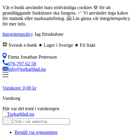
Vår e-butik använder bara nödvändiga cookies 🍪 för att
grundläggande funktioner ska fungera. ✅ Vi använder inga kakor
för statistik eller marknadsföring. 🤗 Läs gärna vår integritetspolicy
för mer info.
Integritetspolicy
Jag förstår
done
Svensk e-butik ★ Lager i Sverige ★ Fri frakt
Firma Jonathan Petersson
076-797 62 58
info@torkarblad.nu
Varukorg:
0,00 kr
Varukorg
Här var det tomt i varukorgen
Beställ via regnummer