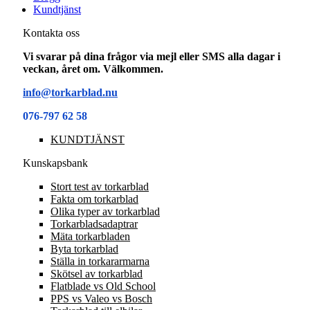
Kundtjänst
Kontakta oss
Vi svarar på dina frågor via mejl eller SMS alla dagar i
veckan, året om. Välkommen.
info@torkarblad.nu
076-797 62 58
KUNDTJÄNST
Kunskapsbank
Stort test av torkarblad
Fakta om torkarblad
Olika typer av torkarblad
Torkarbladsadaptrar
Mäta torkarbladen
Byta torkarblad
Ställa in torkararmarna
Skötsel av torkarblad
Flatblade vs Old School
PPS vs Valeo vs Bosch