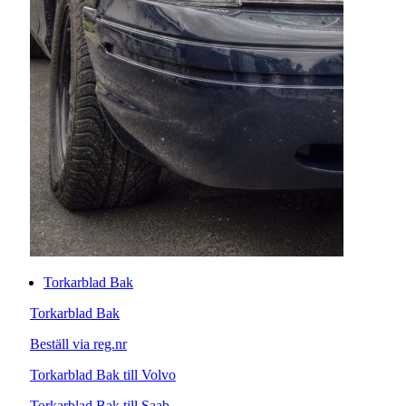
Torkarblad Bak
Torkarblad Bak
Beställ via reg.nr
Torkarblad Bak till Volvo
Torkarblad Bak till Saab