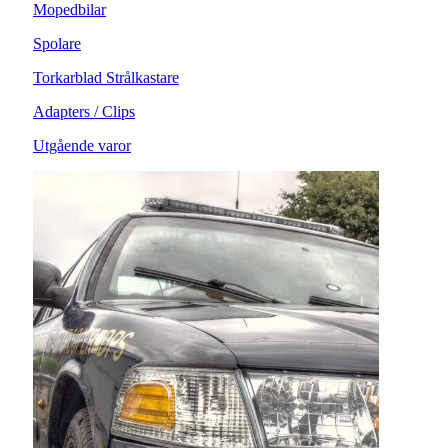
Mopedbilar
Spolare
Torkarblad Strålkastare
Adapters / Clips
Utgående varor