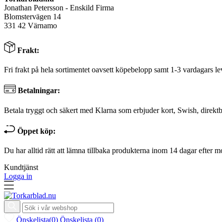
Jonathan Petersson - Enskild Firma
Blomstervägen 14
331 42 Värnamo
Frakt:
Fri frakt på hela sortimentet oavsett köpebelopp samt 1-3 vardagars le
Betalningar:
Betala tryggt och säkert med Klarna som erbjuder kort, Swish, direktb
Öppet köp:
Du har alltid rätt att lämna tillbaka produkterna inom 14 dagar efter m
Kundtjänst
Logga in
Önskelista
(
0
)
Önskelista
(
0
)