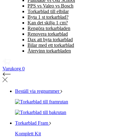
Flatblade vs Old School
PPS vs Valeo vs Bosch
Torkarblad till elbilar
Byta 1 st torkarblad?
Kan det skilja 1 cm?
Rengöra torkarbladen
Renovera torkarblad
Dax att byta torkarblad
Bilar med ett torkarblad
Återvinn torkarbladen
Varukorg
0
Beställ via regnummer
Torkarblad Fram
Komplett Kit