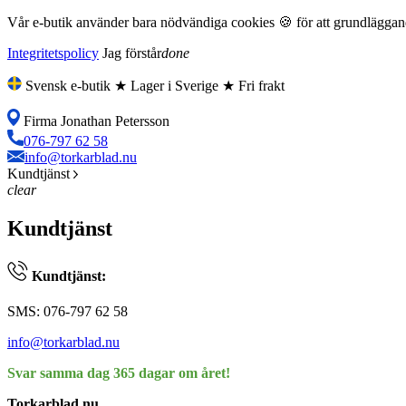
Vår e-butik använder bara nödvändiga cookies 🍪 för att grundläggande
Integritetspolicy
Jag förstår
done
Svensk e-butik ★ Lager i Sverige ★ Fri frakt
Firma Jonathan Petersson
076-797 62 58
info@torkarblad.nu
Kundtjänst
clear
Kundtjänst
Kundtjänst:
SMS: 076-797 62 58
info@torkarblad.nu
Svar samma dag 365 dagar om året!
Torkarblad.nu