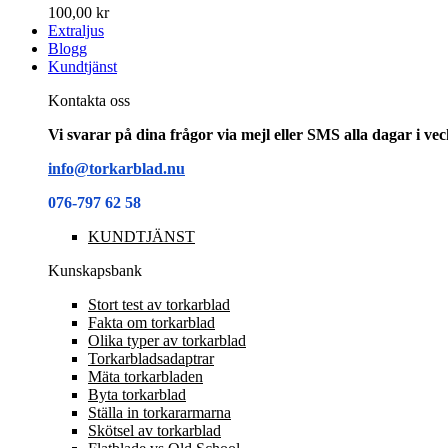
100,00 kr
Extraljus
Blogg
Kundtjänst
Kontakta oss
Vi svarar på dina frågor via mejl eller SMS alla dagar i v
info@torkarblad.nu
076-797 62 58
KUNDTJÄNST
Kunskapsbank
Stort test av torkarblad
Fakta om torkarblad
Olika typer av torkarblad
Torkarbladsadaptrar
Mäta torkarbladen
Byta torkarblad
Ställa in torkararmarna
Skötsel av torkarblad