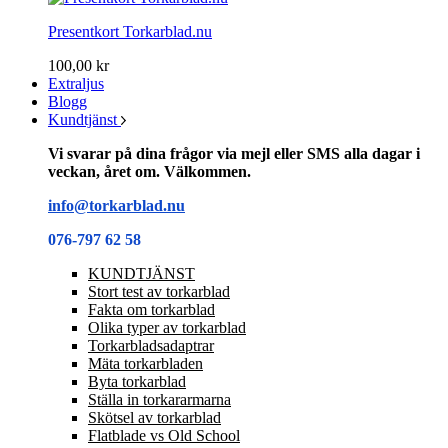
Presentkort Torkarblad.nu
100,00 kr
Extraljus
Blogg
Kundtjänst
Vi svarar på dina frågor via mejl eller SMS alla dagar i
veckan, året om. Välkommen.
info@torkarblad.nu
076-797 62 58
KUNDTJÄNST
Stort test av torkarblad
Fakta om torkarblad
Olika typer av torkarblad
Torkarbladsadaptrar
Mäta torkarbladen
Byta torkarblad
Ställa in torkararmarna
Skötsel av torkarblad
Flatblade vs Old School