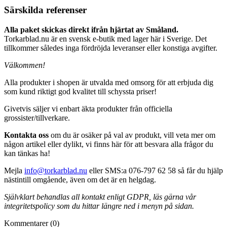
Särskilda referenser
Alla paket skickas direkt ifrån hjärtat av Småland.
Torkarblad.nu är en svensk e-butik med lager här i Sverige. Det
tillkommer således inga fördröjda leveranser eller konstiga avgifter.
Välkommen!
Alla produkter i shopen är utvalda med omsorg för att erbjuda dig
som kund riktigt god kvalitet till schyssta priser!
Givetvis säljer vi enbart äkta produkter från officiella
grossister/tillverkare.
Kontakta oss
om du är osäker på val av produkt, vill veta mer om
någon artikel eller dylikt, vi finns här för att besvara alla frågor du
kan tänkas ha!
Mejla
info@torkarblad.nu
eller SMS:a 076-797 62 58 så får du hjälp
nästintill omgående, även om det är en helgdag.
Självklart behandlas all kontakt enligt GDPR, läs gärna vår
integritetspolicy som du hittar längre ned i menyn på sidan.
Kommentarer (0)