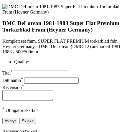
DMC DeLorean 1981-1983 Super Flat Premium
Torkarblad Fram (Heyner Germany)
Komplett set fram, SUPER FLAT PREMIUM torkarblad från
Heyner Germany - DMC DeLorean (DMC-12) årsmodell 1981-
1983 - 500/500mm.
Quality:
*
Titel
*
Ditt namn
*
Recension
*
Obligatoriska fält
Avbryt
Skicka
Recension skickad