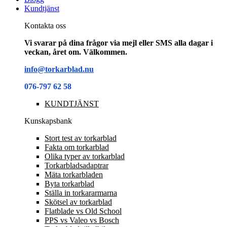
Kundtjänst
Kontakta oss
Vi svarar på dina frågor via mejl eller SMS alla dagar i
veckan, året om. Välkommen.
info@torkarblad.nu
076-797 62 58
KUNDTJÄNST
Kunskapsbank
Stort test av torkarblad
Fakta om torkarblad
Olika typer av torkarblad
Torkarbladsadaptrar
Mäta torkarbladen
Byta torkarblad
Ställa in torkararmarna
Skötsel av torkarblad
Flatblade vs Old School
PPS vs Valeo vs Bosch