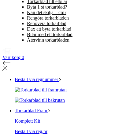
Torkarblad till elbilar
Byta 1 st torkarblad?
Kan det skilja 1 cm?
Rengöra torkarbladen
Renovera torkarblad
Dax att byta torkarblad
Bilar med ett torkarblad
Återvinn torkarbladen
Varukorg
0
Beställ via regnummer
Torkarblad Fram
Komplett Kit
Beställ via reg.nr