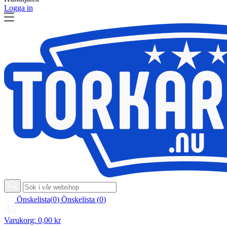
Logga in
Önskelista
(
0
)
Önskelista
(
0
)
Varukorg:
0,00 kr