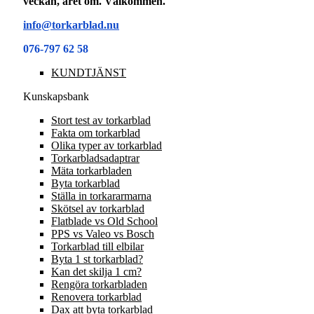
veckan, året om. Välkommen.
info@torkarblad.nu
076-797 62 58
KUNDTJÄNST
Kunskapsbank
Stort test av torkarblad
Fakta om torkarblad
Olika typer av torkarblad
Torkarbladsadaptrar
Mäta torkarbladen
Byta torkarblad
Ställa in torkararmarna
Skötsel av torkarblad
Flatblade vs Old School
PPS vs Valeo vs Bosch
Torkarblad till elbilar
Byta 1 st torkarblad?
Kan det skilja 1 cm?
Rengöra torkarbladen
Renovera torkarblad
Dax att byta torkarblad