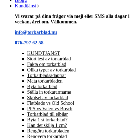
Blogg
Kundtjänst
Vi svarar på dina frågor via mejl eller SMS alla dagar i
veckan, året om. Välkommen.
info@torkarblad.nu
076-797 62 58
KUNDTJÄNST
Stort test av torkarblad
Fakta om torkarblad
Olika typer av torkarblad
Torkarbladsadaptrar
Mäta torkarbladen
Byta torkarblad
Ställa in torkararmarna
Skötsel av torkarblad
Flatblade vs Old School
PPS vs Valeo vs Bosch
Torkarblad till elbilar
Byta 1 st torkarblad?
Kan det skilja 1 cm?
Rengöra torkarbladen
Renovera torkarblad