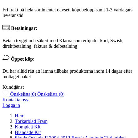
Fri frakt på hela sortimentet oavsett köpebelopp samt 1-3 vardagars
leveranstid
Betalningar:
Betala tryggt och säkert med Klarna som erbjuder kort, Swish,
direktbetalning, faktura & delbetalning
Öppet köp:
Du har alltid rätt att lämna tillbaka produkterna inom 14 dagar efter
mottaget paket
Kundtjänst
Önskelista
(
0
)
Önskelista
(
0
)
Kontakta oss
Logga in
Hem
Torkarblad Fram
Komplett Kit
Blandade Kit
Skoda Octavia II 2004-2013 Bosch Aerotwin Torkarblad