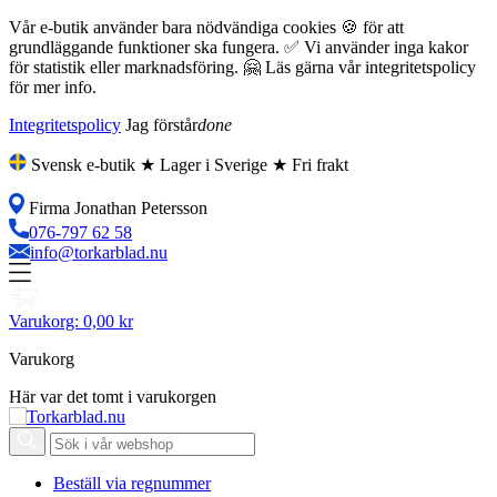
Vår e-butik använder bara nödvändiga cookies 🍪 för att
grundläggande funktioner ska fungera. ✅ Vi använder inga kakor
för statistik eller marknadsföring. 🤗 Läs gärna vår integritetspolicy
för mer info.
Integritetspolicy
Jag förstår
done
Svensk e-butik ★ Lager i Sverige ★ Fri frakt
Firma Jonathan Petersson
076-797 62 58
info@torkarblad.nu
Varukorg:
0,00 kr
Varukorg
Här var det tomt i varukorgen
Beställ via regnummer