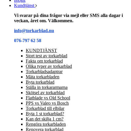
Blogg
Kundtjänst
Vi svarar på dina frågor via mejl eller SMS alla dagar i
veckan, året om. Välkommen.
info@torkarblad.nu
076-797 62 58
KUNDTJÄNST
Stort test av torkarblad
Fakta om torkarblad
Olika typer av torkarblad
Torkarbladsadaptrar
Mäta torkarbladen
Byta torkarblad
Ställa in torkararmarna
Skötsel av torkarblad
Flatblade vs Old School
PPS vs Valeo vs Bosch
Torkarblad till elbilar
Byta 1 st torkarblad?
Kan det skilja 1 cm?
Rengöra torkarbladen
Renovera torkarblad