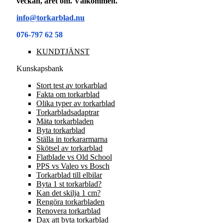
veckan, året om. Välkommen.
info@torkarblad.nu
076-797 62 58
KUNDTJÄNST
Kunskapsbank
Stort test av torkarblad
Fakta om torkarblad
Olika typer av torkarblad
Torkarbladsadaptrar
Mäta torkarbladen
Byta torkarblad
Ställa in torkararmarna
Skötsel av torkarblad
Flatblade vs Old School
PPS vs Valeo vs Bosch
Torkarblad till elbilar
Byta 1 st torkarblad?
Kan det skilja 1 cm?
Rengöra torkarbladen
Renovera torkarblad
Dax att byta torkarblad