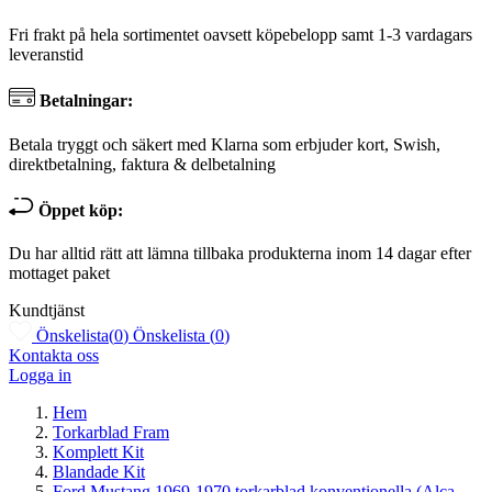
Fri frakt på hela sortimentet oavsett köpebelopp samt 1-3 vardagars
leveranstid
Betalningar:
Betala tryggt och säkert med Klarna som erbjuder kort, Swish,
direktbetalning, faktura & delbetalning
Öppet köp:
Du har alltid rätt att lämna tillbaka produkterna inom 14 dagar efter
mottaget paket
Kundtjänst
Önskelista
(
0
)
Önskelista
(
0
)
Kontakta oss
Logga in
Hem
Torkarblad Fram
Komplett Kit
Blandade Kit
Ford Mustang 1969-1970 torkarblad konventionella (Alca