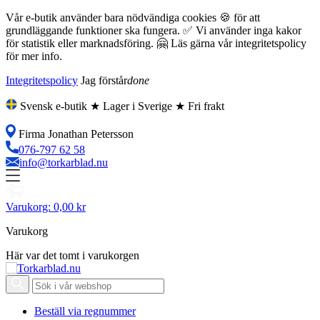
Vår e-butik använder bara nödvändiga cookies 🍪 för att
grundläggande funktioner ska fungera. ✅ Vi använder inga kakor
för statistik eller marknadsföring. 🤗 Läs gärna vår integritetspolicy
för mer info.
Integritetspolicy
Jag förstår
done
Svensk e-butik ★ Lager i Sverige ★ Fri frakt
Firma Jonathan Petersson
076-797 62 58
info@torkarblad.nu
Varukorg:
0,00 kr
Varukorg
Här var det tomt i varukorgen
Beställ via regnummer