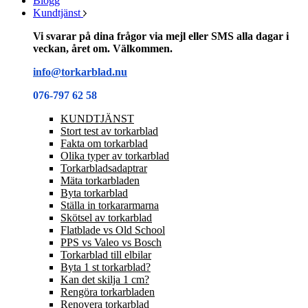
Blogg
Kundtjänst
Vi svarar på dina frågor via mejl eller SMS alla dagar i
veckan, året om. Välkommen.
info@torkarblad.nu
076-797 62 58
KUNDTJÄNST
Stort test av torkarblad
Fakta om torkarblad
Olika typer av torkarblad
Torkarbladsadaptrar
Mäta torkarbladen
Byta torkarblad
Ställa in torkararmarna
Skötsel av torkarblad
Flatblade vs Old School
PPS vs Valeo vs Bosch
Torkarblad till elbilar
Byta 1 st torkarblad?
Kan det skilja 1 cm?
Rengöra torkarbladen
Renovera torkarblad