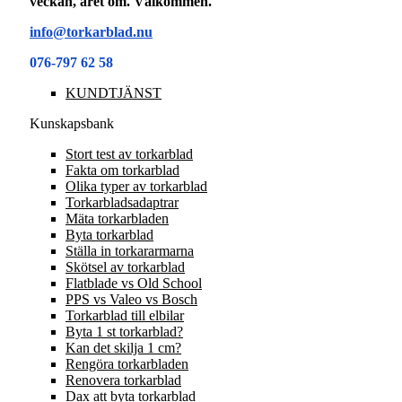
veckan, året om. Välkommen.
info@torkarblad.nu
076-797 62 58
KUNDTJÄNST
Kunskapsbank
Stort test av torkarblad
Fakta om torkarblad
Olika typer av torkarblad
Torkarbladsadaptrar
Mäta torkarbladen
Byta torkarblad
Ställa in torkararmarna
Skötsel av torkarblad
Flatblade vs Old School
PPS vs Valeo vs Bosch
Torkarblad till elbilar
Byta 1 st torkarblad?
Kan det skilja 1 cm?
Rengöra torkarbladen
Renovera torkarblad
Dax att byta torkarblad