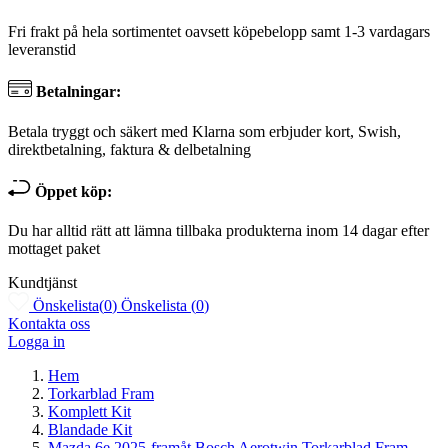
Fri frakt på hela sortimentet oavsett köpebelopp samt 1-3 vardagars
leveranstid
Betalningar:
Betala tryggt och säkert med Klarna som erbjuder kort, Swish,
direktbetalning, faktura & delbetalning
Öppet köp:
Du har alltid rätt att lämna tillbaka produkterna inom 14 dagar efter
mottaget paket
Kundtjänst
Önskelista
(
0
)
Önskelista
(
0
)
Kontakta oss
Logga in
Hem
Torkarblad Fram
Komplett Kit
Blandade Kit
Mazda 6e 2025-framåt Bosch Aerotwin Torkarblad Fram