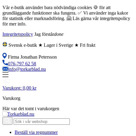
Vår e-butik använder bara nödvändiga cookies 🍪 för att
grundläggande funktioner ska fungera. ✅ Vi använder inga kakor
för statistik eller marknadsföring. 🤗 Läs gärna vår integritetspolicy
för mer info.
Integritetspolicy
Jag förstår
done
Svensk e-butik ★ Lager i Sverige ★ Fri frakt
Firma Jonathan Petersson
076-797 62 58
info@torkarblad.nu
Varukorg:
0,00 kr
Varukorg
Här var det tomt i varukorgen
Beställ via regnummer