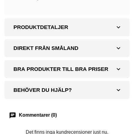
expand_more
PRODUKTDETALJER
expand_more
DIREKT FRÅN SMÅLAND
expand_more
BRA PRODUKTER TILL BRA PRISER
expand_more
BEHÖVER DU HJÄLP?
chat
Kommentarer (0)
Det finns inga kundrecensioner just nu.