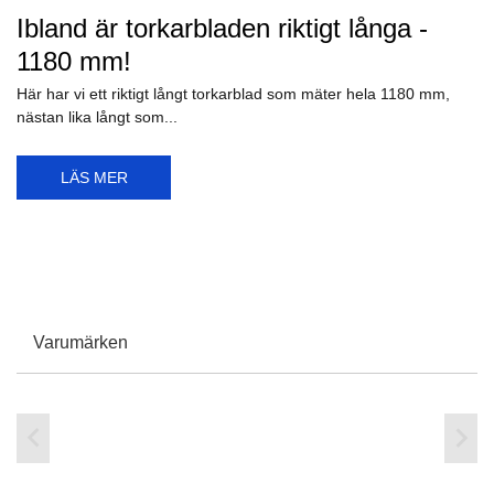
Röd packtejp - vad är det som händer
egentligen?
Vi kör tillfälligt en röd packtejp för att göra reklam för produkten
Dörrglans, därför...
LÄS MER
1/05/2026
Ibland är torkarbladen riktigt långa -
1180 mm!
Här har vi ett riktigt långt torkarblad som mäter hela 1180 mm,
nästan lika långt som...
LÄS MER