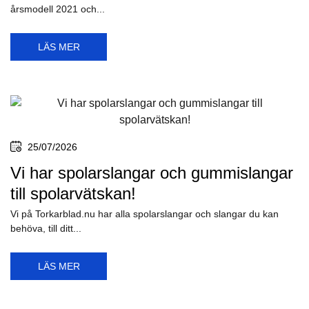
30/07/2026
Nu finns torkarblad bak till BMW iX I20
- Bosch A336H
Nu har Bosch tagit fram ett bakruteblad specifikt för BMW iX (I20),
årsmodell 2021 och...
LÄS MER