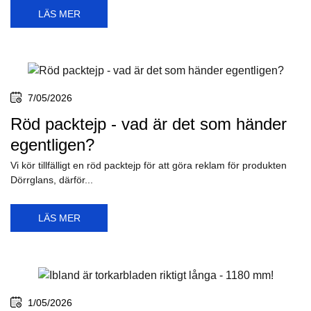
LÄS MER
12/05/2026
Betala med Apple Pay här i butiken
Nu kan du betala med populära, smidiga och säkra Apple Pay här
i butiken på Torkarblad.nu.
LÄS MER
7/05/2026