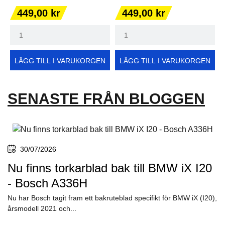
Pris
Pris
449,00 kr
449,00 kr
LÄGG TILL I VARUKORGEN
LÄGG TILL I VARUKORGEN
SENASTE FRÅN BLOGGEN
30/07/2026
Nu finns torkarblad bak till BMW iX I20
- Bosch A336H
Nu har Bosch tagit fram ett bakruteblad specifikt för BMW iX (I20),
årsmodell 2021 och...