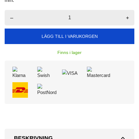
mm.
–
+
LÄGG TILL I VARUKORGEN
Finns i lager
expand_less
BESKRIVNING