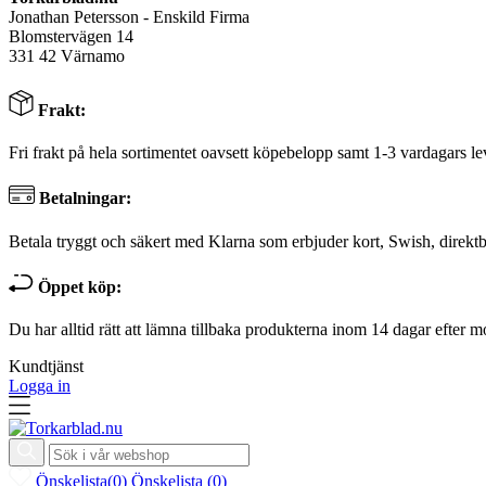
Jonathan Petersson - Enskild Firma
Blomstervägen 14
331 42 Värnamo
Frakt:
Fri frakt på hela sortimentet oavsett köpebelopp samt 1-3 vardagars le
Betalningar:
Betala tryggt och säkert med Klarna som erbjuder kort, Swish, direktb
Öppet köp:
Du har alltid rätt att lämna tillbaka produkterna inom 14 dagar efter m
Kundtjänst
Logga in
Önskelista
(
0
)
Önskelista
(
0
)