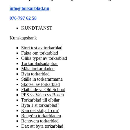
info@torkarblad.nu
076-797 62 58
KUNDTJÄNST
Kunskapsbank
Stort test av torkarblad
Fakta om torkarblad
Olika typer av torkarblad
Torkarbladsadaptrar
Mäta torkarbladen
Byta torkarblad
Ställa in torkararmarna
Skötsel av torkarblad
Flatblade vs Old School
PPS vs Valeo vs Bosch
Torkarblad till elbilar
Byta 1 st torkarblad?
Kan det skilja 1 cm?
Rengöra torkarbladen
Renovera torkarblad
Dax att byta torkarblad