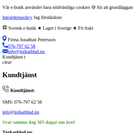
Vår e-butik använder bara nödvändiga cookies 🍪 för att grundläggande
Integritetspolicy
Jag förstår
done
Svensk e-butik ★ Lager i Sverige ★ Fri frakt
Firma Jonathan Petersson
076-797 62 58
info@torkarblad.nu
Kundtjänst
clear
Kundtjänst
Kundtjänst:
SMS: 076-797 62 58
info@torkarblad.nu
Svar samma dag 365 dagar om året!
Torkarblad.nu