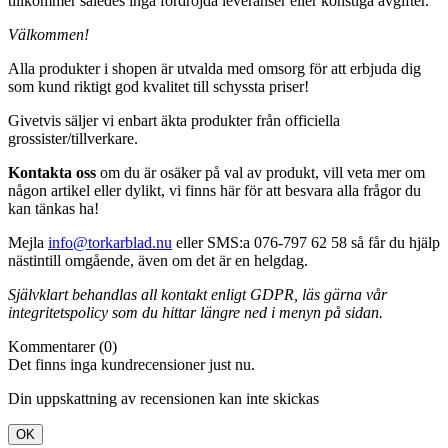
tillkommer således inga fördröjda leveranser eller konstiga avgifter.
Välkommen!
Alla produkter i shopen är utvalda med omsorg för att erbjuda dig
som kund riktigt god kvalitet till schyssta priser!
Givetvis säljer vi enbart äkta produkter från officiella
grossister/tillverkare.
Kontakta oss
om du är osäker på val av produkt, vill veta mer om
någon artikel eller dylikt, vi finns här för att besvara alla frågor du
kan tänkas ha!
Mejla
info@torkarblad.nu
eller SMS:a 076-797 62 58 så får du hjälp
nästintill omgående, även om det är en helgdag.
Självklart behandlas all kontakt enligt GDPR, läs gärna vår
integritetspolicy som du hittar längre ned i menyn på sidan.
Kommentarer (0)
Det finns inga kundrecensioner just nu.
Din uppskattning av recensionen kan inte skickas
OK