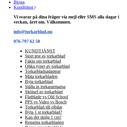
Blogg
Kundtjänst
Vi svarar på dina frågor via mejl eller SMS alla dagar i
veckan, året om. Välkommen.
info@torkarblad.nu
076-797 62 58
KUNDTJÄNST
Stort test av torkarblad
Fakta om torkarblad
Olika typer av torkarblad
Torkarbladsadaptrar
Mäta torkarbladen
Byta torkarblad
Ställa in torkararmarna
Skötsel av torkarblad
Flatblade vs Old School
PPS vs Valeo vs Bosch
Torkarblad till elbilar
Byta 1 st torkarblad?
Kan det skilja 1 cm?
Rengöra torkarbladen