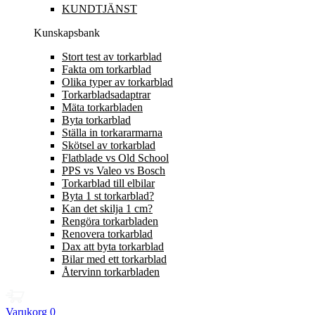
KUNDTJÄNST
Kunskapsbank
Stort test av torkarblad
Fakta om torkarblad
Olika typer av torkarblad
Torkarbladsadaptrar
Mäta torkarbladen
Byta torkarblad
Ställa in torkararmarna
Skötsel av torkarblad
Flatblade vs Old School
PPS vs Valeo vs Bosch
Torkarblad till elbilar
Byta 1 st torkarblad?
Kan det skilja 1 cm?
Rengöra torkarbladen
Renovera torkarblad
Dax att byta torkarblad
Bilar med ett torkarblad
Återvinn torkarbladen
Varukorg
0