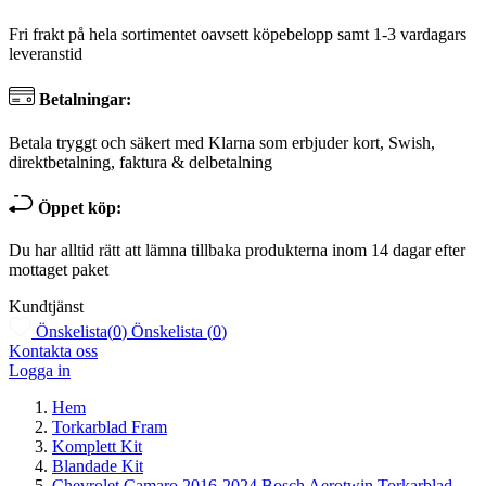
Fri frakt på hela sortimentet oavsett köpebelopp samt 1-3 vardagars
leveranstid
Betalningar:
Betala tryggt och säkert med Klarna som erbjuder kort, Swish,
direktbetalning, faktura & delbetalning
Öppet köp:
Du har alltid rätt att lämna tillbaka produkterna inom 14 dagar efter
mottaget paket
Kundtjänst
Önskelista
(
0
)
Önskelista
(
0
)
Kontakta oss
Logga in
Hem
Torkarblad Fram
Komplett Kit
Blandade Kit
Chevrolet Camaro 2016-2024 Bosch Aerotwin Torkarblad