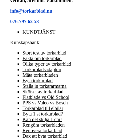
veckan, året om. Välkommen.
info@torkarblad.nu
076-797 62 58
KUNDTJÄNST
Kunskapsbank
Stort test av torkarblad
Fakta om torkarblad
Olika typer av torkarblad
Torkarbladsadaptrar
Mäta torkarbladen
Byta torkarblad
Ställa in torkararmarna
Skötsel av torkarblad
Flatblade vs Old School
PPS vs Valeo vs Bosch
Torkarblad till elbilar
Byta 1 st torkarblad?
Kan det skilja 1 cm?
Rengöra torkarbladen
Renovera torkarblad
Dax att byta torkarblad