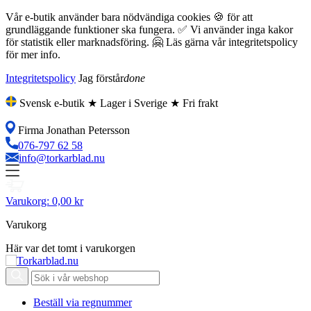
Vår e-butik använder bara nödvändiga cookies 🍪 för att
grundläggande funktioner ska fungera. ✅ Vi använder inga kakor
för statistik eller marknadsföring. 🤗 Läs gärna vår integritetspolicy
för mer info.
Integritetspolicy
Jag förstår
done
Svensk e-butik ★ Lager i Sverige ★ Fri frakt
Firma Jonathan Petersson
076-797 62 58
info@torkarblad.nu
Varukorg:
0,00 kr
Varukorg
Här var det tomt i varukorgen
Beställ via regnummer