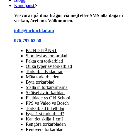
Blogg
Kundtjänst
Vi svarar på dina frågor via mejl eller SMS alla dagar i
veckan, året om. Välkommen.
info@torkarblad.nu
076-797 62 58
KUNDTJÄNST
Stort test av torkarblad
Fakta om torkarblad
Olika typer av torkarblad
Torkarbladsadaptrar
Mäta torkarbladen
Byta torkarblad
Ställa in torkararmarna
Skötsel av torkarblad
Flatblade vs Old School
PPS vs Valeo vs Bosch
Torkarblad till elbilar
Byta 1 st torkarblad?
Kan det skilja 1 cm?
Rengöra torkarbladen
Renovera torkarblad