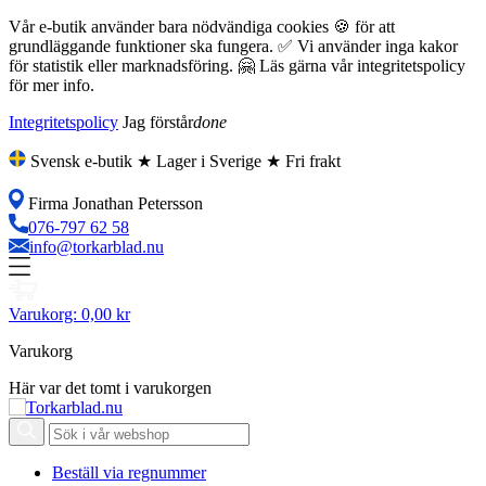
Vår e-butik använder bara nödvändiga cookies 🍪 för att
grundläggande funktioner ska fungera. ✅ Vi använder inga kakor
för statistik eller marknadsföring. 🤗 Läs gärna vår integritetspolicy
för mer info.
Integritetspolicy
Jag förstår
done
Svensk e-butik ★ Lager i Sverige ★ Fri frakt
Firma Jonathan Petersson
076-797 62 58
info@torkarblad.nu
Varukorg:
0,00 kr
Varukorg
Här var det tomt i varukorgen
Beställ via regnummer