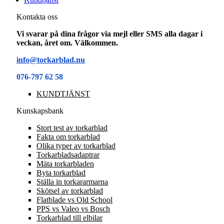
Kontakta oss
Vi svarar på dina frågor via mejl eller SMS alla dagar i
veckan, året om. Välkommen.
info@torkarblad.nu
076-797 62 58
KUNDTJÄNST
Kunskapsbank
Stort test av torkarblad
Fakta om torkarblad
Olika typer av torkarblad
Torkarbladsadaptrar
Mäta torkarbladen
Byta torkarblad
Ställa in torkararmarna
Skötsel av torkarblad
Flatblade vs Old School
PPS vs Valeo vs Bosch
Torkarblad till elbilar