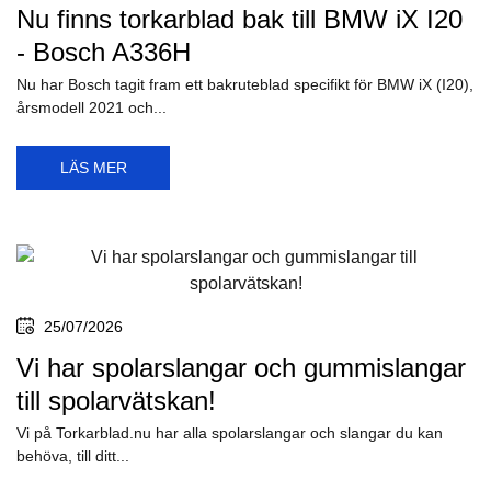
Nu finns torkarblad bak till BMW iX I20
- Bosch A336H
Nu har Bosch tagit fram ett bakruteblad specifikt för BMW iX (I20),
årsmodell 2021 och...
LÄS MER
25/07/2026
Vi har spolarslangar och gummislangar
till spolarvätskan!
Vi på Torkarblad.nu har alla spolarslangar och slangar du kan
behöva, till ditt...