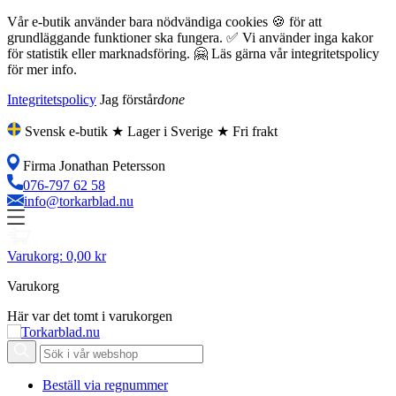
Vår e-butik använder bara nödvändiga cookies 🍪 för att
grundläggande funktioner ska fungera. ✅ Vi använder inga kakor
för statistik eller marknadsföring. 🤗 Läs gärna vår integritetspolicy
för mer info.
Integritetspolicy
Jag förstår
done
Svensk e-butik ★ Lager i Sverige ★ Fri frakt
Firma Jonathan Petersson
076-797 62 58
info@torkarblad.nu
Varukorg:
0,00 kr
Varukorg
Här var det tomt i varukorgen
Beställ via regnummer