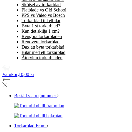
Skötsel av torkarblad
Flatblade vs Old School
PPS vs Valeo vs Bosch
Torkarblad till elbilar
Byta 1 st torkarblad?
Kan det skilja 1 cm?
Rengöra torkarbladen
Renovera torkarblad
Dax att byta torkarblad
Bilar med ett torkarblad
Återvinn torkarbladen
Varukorg
0,00 kr
Beställ via regnummer
Torkarblad Fram