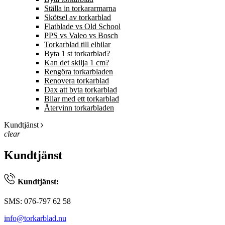
Ställa in torkararmarna
Skötsel av torkarblad
Flatblade vs Old School
PPS vs Valeo vs Bosch
Torkarblad till elbilar
Byta 1 st torkarblad?
Kan det skilja 1 cm?
Rengöra torkarbladen
Renovera torkarblad
Dax att byta torkarblad
Bilar med ett torkarblad
Återvinn torkarbladen
Kundtjänst
clear
Kundtjänst
Kundtjänst:
SMS: 076-797 62 58
info@torkarblad.nu