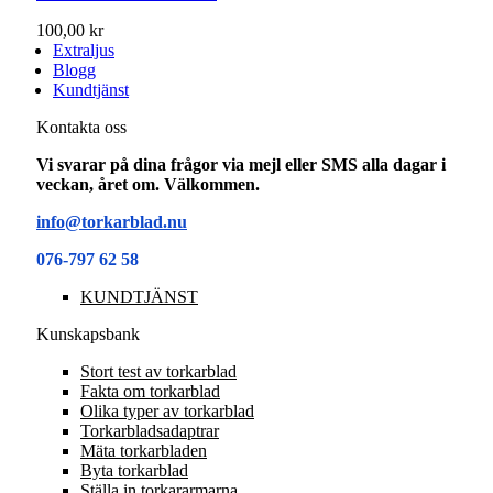
100,00 kr
Extraljus
Blogg
Kundtjänst
Kontakta oss
Vi svarar på dina frågor via mejl eller SMS alla dagar i
veckan, året om. Välkommen.
info@torkarblad.nu
076-797 62 58
KUNDTJÄNST
Kunskapsbank
Stort test av torkarblad
Fakta om torkarblad
Olika typer av torkarblad
Torkarbladsadaptrar
Mäta torkarbladen
Byta torkarblad
Ställa in torkararmarna