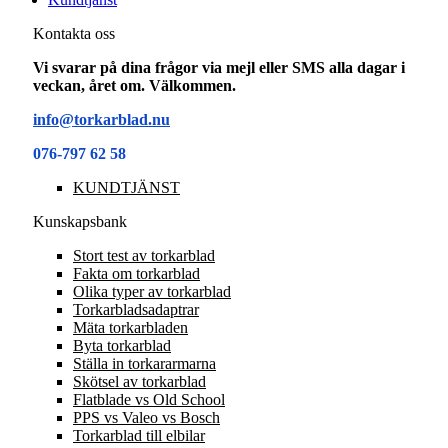
Kontakta oss
Vi svarar på dina frågor via mejl eller SMS alla dagar i
veckan, året om. Välkommen.
info@torkarblad.nu
076-797 62 58
KUNDTJÄNST
Kunskapsbank
Stort test av torkarblad
Fakta om torkarblad
Olika typer av torkarblad
Torkarbladsadaptrar
Mäta torkarbladen
Byta torkarblad
Ställa in torkararmarna
Skötsel av torkarblad
Flatblade vs Old School
PPS vs Valeo vs Bosch
Torkarblad till elbilar