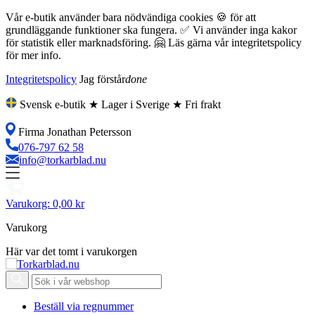
Vår e-butik använder bara nödvändiga cookies 🍪 för att
grundläggande funktioner ska fungera. ✅ Vi använder inga kakor
för statistik eller marknadsföring. 🤗 Läs gärna vår integritetspolicy
för mer info.
Integritetspolicy
Jag förstår
done
Svensk e-butik ★ Lager i Sverige ★ Fri frakt
Firma Jonathan Petersson
076-797 62 58
info@torkarblad.nu
Varukorg:
0,00 kr
Varukorg
Här var det tomt i varukorgen
Beställ via regnummer