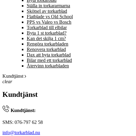
Byta torkarblad
Ställa in torkararmarna
Skötsel av torkarblad
Flatblade vs Old School
PPS vs Valeo vs Bosch
Torkarblad till elbilar
Byta 1 st torkarblad?
Kan det skilja 1 cm?
Rengöra torkarbladen
Renovera torkarblad
Dax att byta torkarblad
Bilar med ett torkarblad
Återvinn torkarbladen
Kundtjänst
clear
Kundtjänst
Kundtjänst:
SMS: 076-797 62 58
info@torkarblad.nu