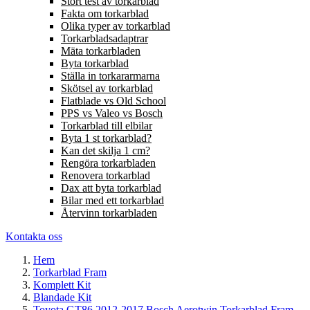
Stort test av torkarblad
Fakta om torkarblad
Olika typer av torkarblad
Torkarbladsadaptrar
Mäta torkarbladen
Byta torkarblad
Ställa in torkararmarna
Skötsel av torkarblad
Flatblade vs Old School
PPS vs Valeo vs Bosch
Torkarblad till elbilar
Byta 1 st torkarblad?
Kan det skilja 1 cm?
Rengöra torkarbladen
Renovera torkarblad
Dax att byta torkarblad
Bilar med ett torkarblad
Återvinn torkarbladen
Kontakta oss
Hem
Torkarblad Fram
Komplett Kit
Blandade Kit
Toyota GT86 2012-2017 Bosch Aerotwin Torkarblad Fram