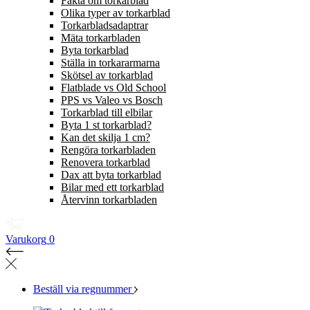
Fakta om torkarblad
Olika typer av torkarblad
Torkarbladsadaptrar
Mäta torkarbladen
Byta torkarblad
Ställa in torkararmarna
Skötsel av torkarblad
Flatblade vs Old School
PPS vs Valeo vs Bosch
Torkarblad till elbilar
Byta 1 st torkarblad?
Kan det skilja 1 cm?
Rengöra torkarbladen
Renovera torkarblad
Dax att byta torkarblad
Bilar med ett torkarblad
Återvinn torkarbladen
Varukorg
0
Beställ via regnummer