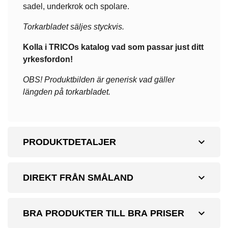
sadel, underkrok och spolare.
Torkarbladet säljes styckvis.
Kolla i TRICOs katalog vad som passar just ditt
yrkesfordon!
OBS! Produktbilden är generisk vad gäller
längden på torkarbladet.
expand_more
PRODUKTDETALJER
expand_more
DIREKT FRÅN SMÅLAND
expand_more
BRA PRODUKTER TILL BRA PRISER