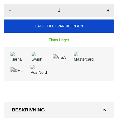
–
+
LÄGG TILL I VARUKORGEN
Finns i lager
expand_less
BESKRIVNING