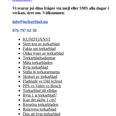
Vi svarar på dina frågor via mejl eller SMS alla dagar i
veckan, året om. Välkommen.
info@torkarblad.nu
076-797 62 58
KUNDTJÄNST
Stort test av torkarblad
Fakta om torkarblad
Olika typer av torkarblad
Torkarbladsadaptrar
Mäta torkarbladen
Byta torkarblad
Ställa in torkararmarna
Skötsel av torkarblad
Flatblade vs Old School
PPS vs Valeo vs Bosch
Torkarblad till elbilar
Byta 1 st torkarblad?
Kan det skilja 1 cm?
Rengöra torkarbladen
Renovera torkarblad
Dax att byta torkarblad