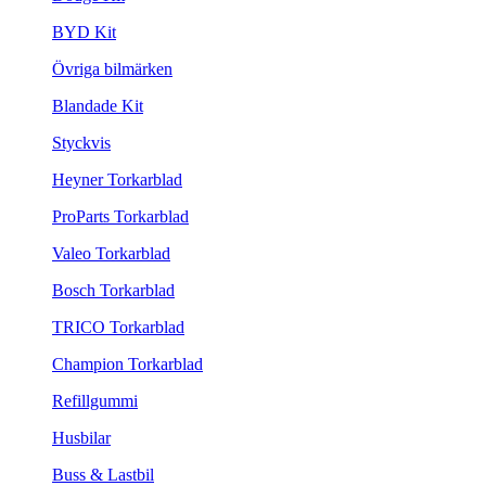
BYD Kit
Övriga bilmärken
Blandade Kit
Styckvis
Heyner Torkarblad
ProParts Torkarblad
Valeo Torkarblad
Bosch Torkarblad
TRICO Torkarblad
Champion Torkarblad
Refillgummi
Husbilar
Buss & Lastbil