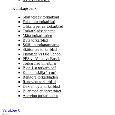
Kunskapsbank
Stort test av torkarblad
Fakta om torkarblad
Olika typer av torkarblad
Torkarbladsadaptrar
Mäta torkarbladen
Byta torkarblad
Ställa in torkararmarna
Skötsel av torkarblad
Flatblade vs Old School
PPS vs Valeo vs Bosch
Torkarblad till elbilar
Byta 1 st torkarblad?
Kan det skilja 1 cm?
Rengöra torkarbladen
Renovera torkarblad
Dax att byta torkarblad
Bilar med ett torkarblad
Återvinn torkarbladen
Varukorg
0