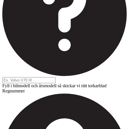
Fyll i bilmodell och årsmodell så skickar vi rätt torkarblad
Regnummer