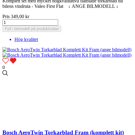
Komplett set med mycket högkvalitativa flatblade torkarblad till
bilens vindruta - Valeo First Flat ↓ ANGE BILMODELL ↓
Pris
349,00 kr
Fyll i bilmodell på produktsidan
Hög kvalitet
0
Bosch AeroTwin Torkarblad Fram (komplett kit)