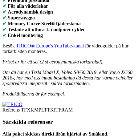
✔
Premium prestanda
✔
För alla väderlekar
✔
Aerodynamisk design
✔
Supersnygga
✔
Memory Curve Steel® fjäderskena
✔
Testade att utföra 1.5 miljoner cykler
✔
Enkel montering
Besök
TRICO® Europe's YouTube-kanal
för videoguider på hur
torkarbladen monteras.
Priset är för ett set (2 st aerodynamiska torkarblad).
Om du har en Tesla Model X, Volvo S/V60 2019- eller Volvo XC60
2018-, hör med oss innan beställning då dessa har värme och/eller
spolarvätska integrerat i själva torkarbladen.
Produktbilderna är för exempel.
Referens
TFXKMPLTTKITFRAM
Särskilda referenser
Alla paket skickas direkt ifrån hjärtat av Småland.