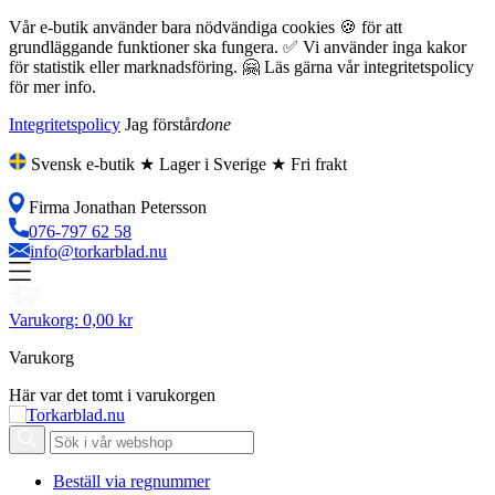
Vår e-butik använder bara nödvändiga cookies 🍪 för att
grundläggande funktioner ska fungera. ✅ Vi använder inga kakor
för statistik eller marknadsföring. 🤗 Läs gärna vår integritetspolicy
för mer info.
Integritetspolicy
Jag förstår
done
Svensk e-butik ★ Lager i Sverige ★ Fri frakt
Firma Jonathan Petersson
076-797 62 58
info@torkarblad.nu
Varukorg:
0,00 kr
Varukorg
Här var det tomt i varukorgen
Beställ via regnummer