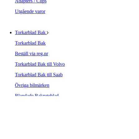
Adapters / Clips
Utgående varor
Torkarblad Bak
Torkarblad Bak
Beställ via reg.nr
Torkarblad Bak till Volvo
Torkarblad Bak till Saab
Övriga bilmärken
Blandade Bakruteblad
TRICO Rear Multi-Clip
Utgående produkter
Biltillbehör
Biltillbehör