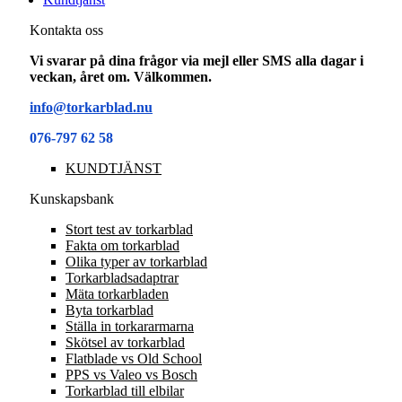
Kontakta oss
Vi svarar på dina frågor via mejl eller SMS alla dagar i
veckan, året om. Välkommen.
info@torkarblad.nu
076-797 62 58
KUNDTJÄNST
Kunskapsbank
Stort test av torkarblad
Fakta om torkarblad
Olika typer av torkarblad
Torkarbladsadaptrar
Mäta torkarbladen
Byta torkarblad
Ställa in torkararmarna
Skötsel av torkarblad
Flatblade vs Old School
PPS vs Valeo vs Bosch
Torkarblad till elbilar