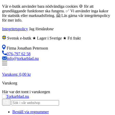
Vår e-butik använder bara nödvändiga cookies 🍪 för att
grundläggande funktioner ska fungera. ✅ Vi använder inga kakor
för statistik eller marknadsföring. 🤗 Läs gärna vår integritetspolicy
för mer info.
Integritetspolicy
Jag förstår
done
Svensk e-butik ★ Lager i Sverige ★ Fri frakt
Firma Jonathan Petersson
076-797 62 58
info@torkarblad.nu
Varukorg:
0,00 kr
Varukorg
Här var det tomt i varukorgen
Beställ via regnummer