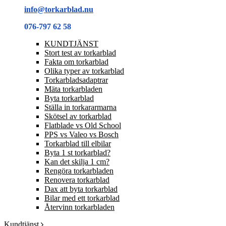
info@torkarblad.nu
076-797 62 58
KUNDTJÄNST
Stort test av torkarblad
Fakta om torkarblad
Olika typer av torkarblad
Torkarbladsadaptrar
Mäta torkarbladen
Byta torkarblad
Ställa in torkararmarna
Skötsel av torkarblad
Flatblade vs Old School
PPS vs Valeo vs Bosch
Torkarblad till elbilar
Byta 1 st torkarblad?
Kan det skilja 1 cm?
Rengöra torkarbladen
Renovera torkarblad
Dax att byta torkarblad
Bilar med ett torkarblad
Återvinn torkarbladen
Kundtjänst