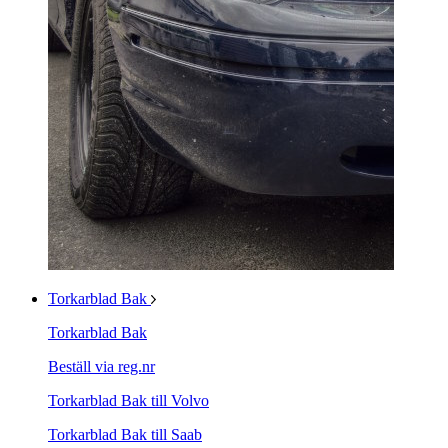
Torkarblad Bak
Torkarblad Bak
Beställ via reg.nr
Torkarblad Bak till Volvo
Torkarblad Bak till Saab