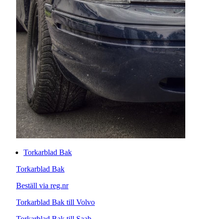
Torkarblad Bak
Torkarblad Bak
Beställ via reg.nr
Torkarblad Bak till Volvo
Torkarblad Bak till Saab