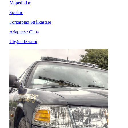
Mopedbilar
Spolare
Torkarblad Strålkastare
Adapters / Clips
Utgående varor