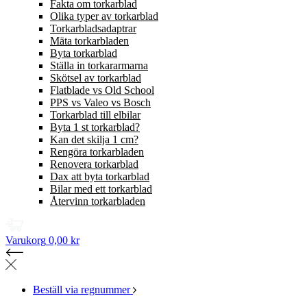
Fakta om torkarblad
Olika typer av torkarblad
Torkarbladsadaptrar
Mäta torkarbladen
Byta torkarblad
Ställa in torkararmarna
Skötsel av torkarblad
Flatblade vs Old School
PPS vs Valeo vs Bosch
Torkarblad till elbilar
Byta 1 st torkarblad?
Kan det skilja 1 cm?
Rengöra torkarbladen
Renovera torkarblad
Dax att byta torkarblad
Bilar med ett torkarblad
Återvinn torkarbladen
Varukorg
0,00 kr
Beställ via regnummer