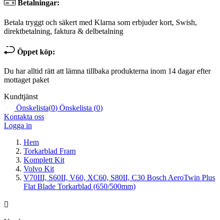
Betalningar:
Betala tryggt och säkert med Klarna som erbjuder kort, Swish,
direktbetalning, faktura & delbetalning
Öppet köp:
Du har alltid rätt att lämna tillbaka produkterna inom 14 dagar efter
mottaget paket
Kundtjänst
Önskelista
(
0
)
Önskelista
(
0
)
Kontakta oss
Logga in
Hem
Torkarblad Fram
Komplett Kit
Volvo Kit
V70III, S60II, V60, XC60, S80II, C30 Bosch AeroTwin Plus
Flat Blade Torkarblad (650/500mm)
