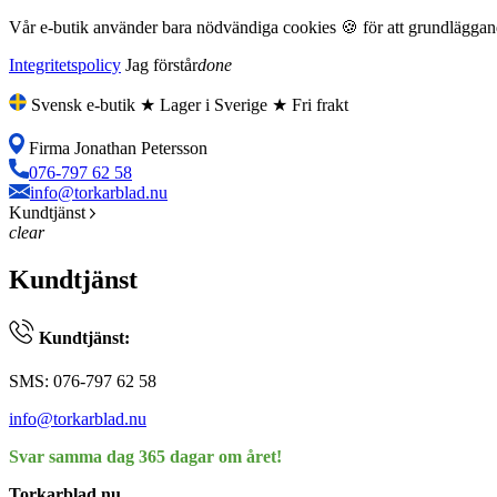
Vår e-butik använder bara nödvändiga cookies 🍪 för att grundläggande
Integritetspolicy
Jag förstår
done
Svensk e-butik ★ Lager i Sverige ★ Fri frakt
Firma Jonathan Petersson
076-797 62 58
info@torkarblad.nu
Kundtjänst
clear
Kundtjänst
Kundtjänst:
SMS: 076-797 62 58
info@torkarblad.nu
Svar samma dag 365 dagar om året!
Torkarblad.nu