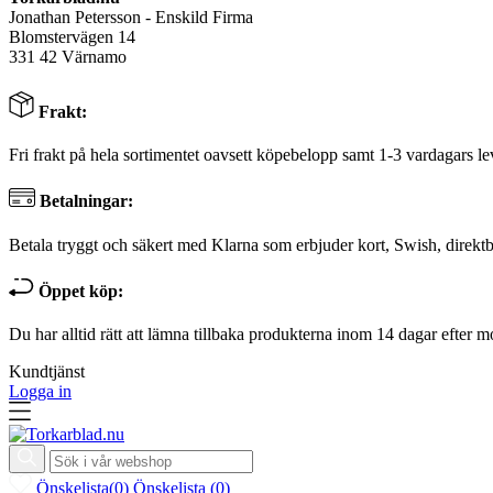
Jonathan Petersson - Enskild Firma
Blomstervägen 14
331 42 Värnamo
Frakt:
Fri frakt på hela sortimentet oavsett köpebelopp samt 1-3 vardagars le
Betalningar:
Betala tryggt och säkert med Klarna som erbjuder kort, Swish, direktb
Öppet köp:
Du har alltid rätt att lämna tillbaka produkterna inom 14 dagar efter m
Kundtjänst
Logga in
Önskelista
(
0
)
Önskelista
(
0
)