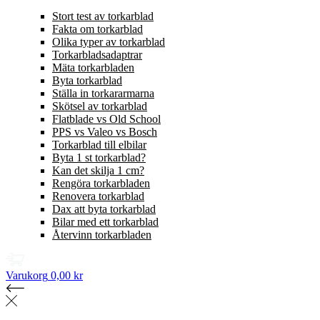
Stort test av torkarblad
Fakta om torkarblad
Olika typer av torkarblad
Torkarbladsadaptrar
Mäta torkarbladen
Byta torkarblad
Ställa in torkararmarna
Skötsel av torkarblad
Flatblade vs Old School
PPS vs Valeo vs Bosch
Torkarblad till elbilar
Byta 1 st torkarblad?
Kan det skilja 1 cm?
Rengöra torkarbladen
Renovera torkarblad
Dax att byta torkarblad
Bilar med ett torkarblad
Återvinn torkarbladen
Varukorg
0,00 kr