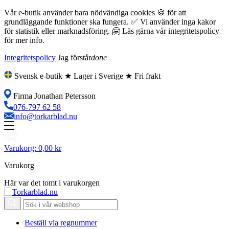
Vår e-butik använder bara nödvändiga cookies 🍪 för att
grundläggande funktioner ska fungera. ✅ Vi använder inga kakor
för statistik eller marknadsföring. 🤗 Läs gärna vår integritetspolicy
för mer info.
Integritetspolicy
Jag förstår
done
Svensk e-butik ★ Lager i Sverige ★ Fri frakt
Firma Jonathan Petersson
076-797 62 58
info@torkarblad.nu
Varukorg:
0,00 kr
Varukorg
Här var det tomt i varukorgen
Beställ via regnummer