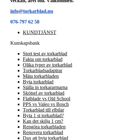
veckan, året om. Välkommen.
info@torkarblad.nu
076-797 62 58
KUNDTJÄNST
Kunskapsbank
Stort test av torkarblad
Fakta om torkarblad
Olika typer av torkarblad
Torkarbladsadaptrar
Mäta torkarbladen
Byta torkarblad
Ställa in torkararmarna
Skötsel av torkarblad
Flatblade vs Old School
PPS vs Valeo vs Bosch
Torkarblad till elbilar
Byta 1 st torkarblad?
Kan det skilja 1 cm?
Rengöra torkarbladen
Renovera torkarblad
Dax att byta torkarblad