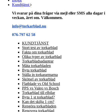
Blogg
Kundtjänst
Vi svarar på dina frågor via mejl eller SMS alla dagar i
veckan, året om. Välkommen.
info@torkarblad.nu
076-797 62 58
KUNDTJÄNST
Stort test av torkarblad
Fakta om torkarblad
Olika typer av torkarblad
Torkarbladsadaptrar
Mäta torkarbladen
Byta torkarblad
Ställa in torkararmarna
Skötsel av torkarblad
Flatblade vs Old School
PPS vs Valeo vs Bosch
Torkarblad till elbilar
Byta 1 st torkarblad?
Kan det skilja 1 cm?
Rengöra torkarbladen
Renovera torkarblad