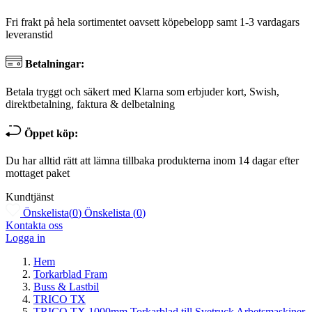
Fri frakt på hela sortimentet oavsett köpebelopp samt 1-3 vardagars
leveranstid
Betalningar:
Betala tryggt och säkert med Klarna som erbjuder kort, Swish,
direktbetalning, faktura & delbetalning
Öppet köp:
Du har alltid rätt att lämna tillbaka produkterna inom 14 dagar efter
mottaget paket
Kundtjänst
Önskelista
(
0
)
Önskelista
(
0
)
Kontakta oss
Logga in
Hem
Torkarblad Fram
Buss & Lastbil
TRICO TX
TRICO TX 1000mm Torkarblad till Svetruck Arbetsmaskiner